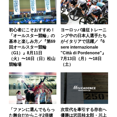
初心者にこそおすすめ！
ヨーロッパ遠征トレーニ
「オールスター競輪」の
ング中の日本人選手たち
基本と楽しみ方／『第69
がイタリアで活躍／『6
回オールスター競輪
sere internazionale
（G1）』8月11日
"Città di Pordenone"』
（火）〜16日（日）松山
7月13日（月）〜18日
競輪場
（土）
「ファンに選んでもらっ
次世代を牽引する存在へ
た舞台だからこそ2倍嬉
優勝は沢田桂太郎・川上