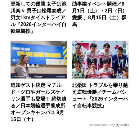
更新しての優勝 女子は池
助事業イベント開催／8
川楽々 男子は松尾泰成／
月1日（土）・2日（日）
男女1kmタイムトライア
愛媛 、8月15日（土）群
ル『2026インターハイ自
馬
転車競技』
追加ゲスト決定 マチル
北桑田 トラブルを乗り越
ド・グロやガールズケイ
え逆転優勝／チームパシ
リン選手も登場！ 締切迫
ュート『2026インターハ
る／日本競輪選手養成所
イ自転車競技』
オープンキャンパス 8月
15日（土）
Recommended by