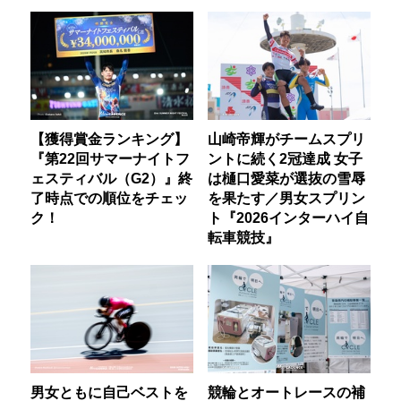
【獲得賞金ランキング】
山崎帝輝がチームスプリ
『第22回サマーナイトフ
ントに続く2冠達成 女子
ェスティバル（G2）』終
は樋口愛菜が選抜の雪辱
了時点での順位をチェッ
を果たす／男女スプリン
ク！
ト『2026インターハイ自
転車競技』
男女ともに自己ベストを
競輪とオートレースの補