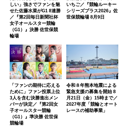
しい」強さでファンを魅
いちご／『競輪ルーキー
せた佐藤水菜がG1 8連勝
シリーズプラス2026』佐
／『第2回毎日新聞社杯
世保競輪場 8月9日
女子オールスター競輪
（G1）』決勝 佐世保競
輪場
「ファンの期待に応える
令和８年熊本地震による
ために」ファン投票上位
緊急支援の募集を開始 8
3人を含む決勝進出メン
月21日（金）15時まで／
バーが決定／『第2回女
2027年度「競輪とオート
子オールスター競輪
レースの補助事業」
（G1）』準決勝 佐世保
競輪場