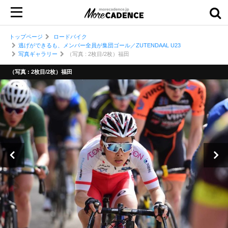
トップページ
ロードバイク
逃げができるも、メンバー全員が集団ゴール／ZUTENDAAL U23
写真ギャラリー
（写真 : 2枚目/2枚）福田
（写真 : 2枚目/2枚）福田