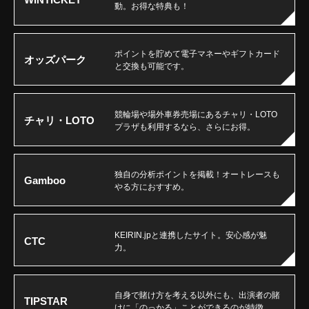
動。お得な特典も！
ポイントを貯めて電子マネーやギフトカード
オッズパーク
と交換も可能です。
競輪場や場外車券売場にあるチャリ・LOTO
チャリ・LOTO
プラザも利用するなら、さらにお得。
独自の分析ポイントを掲載！オートレースも
Gamboo
やる方におすすめ。
KEIRIN.jpと連携したサイト。安心感が魅
CTC
力。
自身で賭け方を考える以外にも、出演者の賭
TIPSTAR
けに「のっかる」ことができるのが特徴。