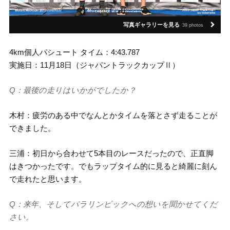
写真ギャラリーを見る
39 photos
4km個人パシュート タイム：4:43.787
実施日：11月18日（ジャパントラックカップⅡ）
Q：最後の走りはいかがでしたか？
木村：疲労のある中でなんとかタイムを落とさず走ることが
できました。
三浦：初日から合わせて5本目のレースだったので、正直脚
はきつかったです。でもラップタイム的に見ると綺麗に刻ん
で走れたと思います。
Q：来年、そしてパラリンピックへの想いを聞かせてくだ
さい。