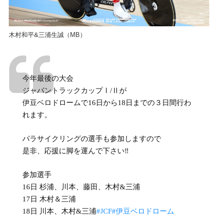
木村和平&三浦生誠（MB）
今年最後の大会
ジャパントラックカップⅠ/Ⅱが
伊豆ベロドロームで16日から18日までの３日間行わ
れます。
パラサイクリングの選手も参加しますので
是非、応援に脚を運んで下さい‼️
参加選手
16日 杉浦、川本、藤田、木村&三浦
17日 木村＆三浦
18日 川本、木村&三浦
#JCF
#伊豆ベロドローム