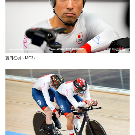
藤田征樹（MC3）