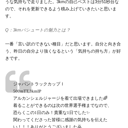
うな気持ちで走りました。3kmの自己ベストは3分51秒台な
ので、それを更新できるよう積み上げていきたいと思いま
す。
Q：3kmパシュートの魅力とは？
一番「言い訳のできない種目」だと思います。自分と向き合
う、昨日の自分より強くなるという「気持ちの持ち方」が好
きです。
ジャパントラックカップⅠ
500mTT,3kmIP
アルカンシェルジャージを着て出場できました🌈
着ることができるのは次の世界選手権までなので、
恐らくこの1日のみ！貴重な1日でした✨
関わってくださった皆様に感謝の気持ちを伝えた
い！！！ありがとうございました🙇