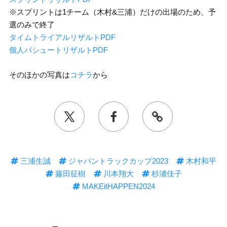
※スプリントは1チーム（木村&三浦）だけの出場のため、予
選のみで終了
タイムトライアルリザルトPDF
個人パシュートリザルトPDF
そのほかの写真は
コチラ
から
三浦生誠
ジャパントラックカップ2023
木村和平
藤田征樹
川本翔大
杉浦佳子
MAKEitHAPPEN2024