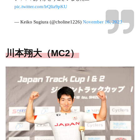
pic.twitter.com/lrQlia9pKU
— Keiko Sugiura (@choline1226)
November 16, 2023
川本翔大（MC2）