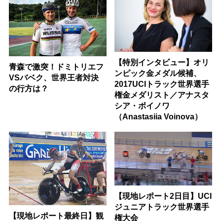
【特別インタビュー】オリ
青森で激突！ドミトリエフ
ンピック金メダル候補、
VSバベク、世界王者対決
2017UCIトラック世界選手
の行方は？
権金メダリスト／アナスタ
シア・ボイノワ
（Anastasiia Voinova）
【現地レポート2日目】UCI
ジュニアトラック世界選手
【現地レポート最終日】観
権大会