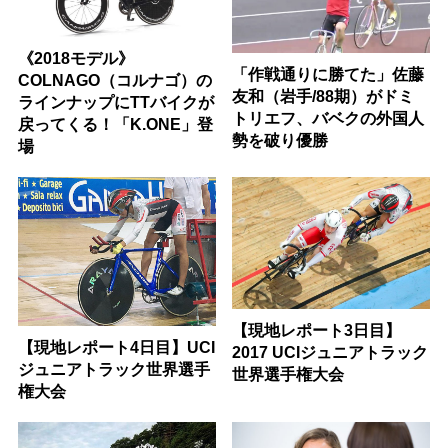
《2018モデル》
「作戦通りに勝てた」佐藤
COLNAGO（コルナゴ）の
友和（岩手/88期）がドミ
ラインナップにTTバイクが
トリエフ、バベクの外国人
戻ってくる！「K.ONE」登
勢を破り優勝
場
【現地レポート3日目】
【現地レポート4日目】UCI
2017 UCIジュニアトラック
ジュニアトラック世界選手
世界選手権大会
権大会