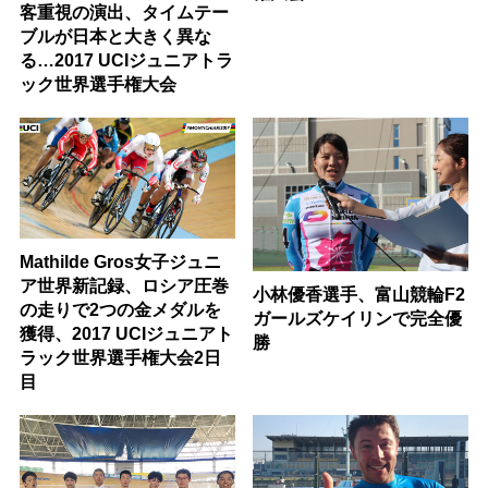
客重視の演出、タイムテー
ブルが日本と大きく異な
る…2017 UCIジュニアトラ
ック世界選手権大会
Mathilde Gros女子ジュニ
ア世界新記録、ロシア圧巻
小林優香選手、富山競輪F2
の走りで2つの金メダルを
ガールズケイリンで完全優
獲得、2017 UCIジュニアト
勝
ラック世界選手権大会2日
目