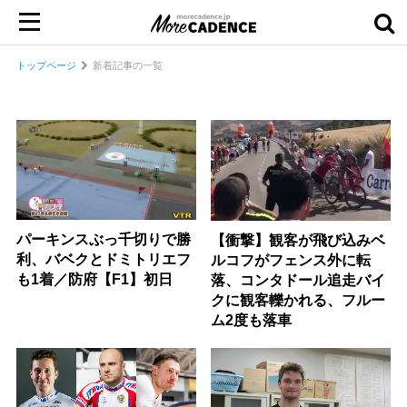
トップページ
新着記事の一覧
パーキンスぶっ千切りで勝
【衝撃】観客が飛び込みベ
利、バベクとドミトリエフ
ルコフがフェンス外に転
も1着／防府【F1】初日
落、コンタドール追走バイ
クに観客轢かれる、フルー
ム2度も落車