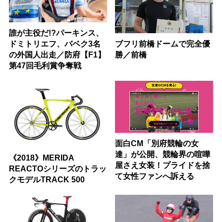
誰が主役だ!?パーキンス、
ブフリ前橋ドームで完全優
ドミトリエフ、バベク3名
勝／前橋
の外国人出走／防府【F1】
第47回毛利賞争奪戦
面白CM「別府競輪の女
達」が公開、競輪界の喧嘩
《2018》MERIDA
屋さえ女装！プライドを捨
REACTOシリーズのトラッ
て女性ファンへ訴える
クモデルTRACK 500