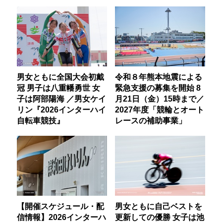
男女ともに全国大会初戴
令和８年熊本地震による
冠 男子は八重幡勇世 女
緊急支援の募集を開始 8
子は阿部陽海 ／男女ケイ
月21日（金）15時まで／
リン『2026インターハイ
2027年度「競輪とオート
自転車競技』
レースの補助事業」
【開催スケジュール・配
男女ともに自己ベストを
信情報】2026インターハ
更新しての優勝 女子は池