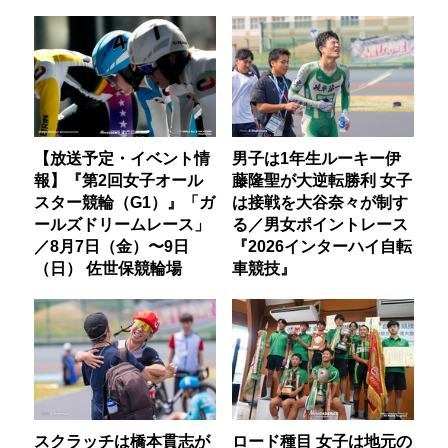
【放送予定・イベント情
男子は1年生ルーキー伊
報】『第2回女子オール
藤隆聖が大逆転勝利 女子
スター競輪（G1）』「ガ
は接戦を大谷奈々が制す
ールズドリームレース」
る／男女ポイントレース
／8月7日（金）〜9日
『2026インターハイ自転
（日） 佐世保競輪場
車競技』
スクラッチは橋本貫志が
ロード種目 女子は地元の