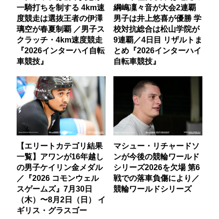
一騎打ちを制する 4km速
綱嶋凜々音が大会2連覇
度競走は選抜王者の伊澤
男子は井上悠喜が優勝 学
璃空が春夏制覇 ／男子ス
校対抗総合は松山学院が
クラッチ・4km速度競走
9連覇／4日目 リザルトま
『2026インターハイ自転
とめ『2026インターハイ
車競技』
自転車競技』
【エリートカテゴリ結果
マシュー・リチャードソ
一覧】アワンが16年越し
ンが今後の競輪ワールド
の男子ケイリン金メダル
シリーズ2026を欠場 第6
／『2026 コモンウェル
戦での落車負傷により／
スゲームズ』7月30日
競輪ワールドシリーズ
（木）〜8月2日（日） イ
ギリス・グラスゴー