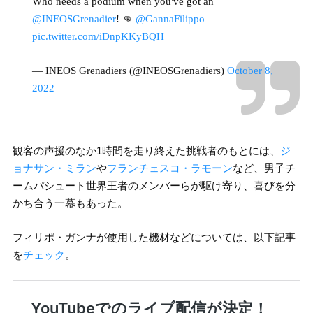
Who needs a podium when you've got an
@INEOSGrenadier
! 👊
@GannaFilippo
pic.twitter.com/iDnpKKyBQH
— INEOS Grenadiers (@INEOSGrenadiers)
October 8,
2022
観客の声援のなか1時間を走り終えた挑戦者のもとには、
ジ
ョナサン・ミラン
や
フランチェスコ・ラモーン
など、男子チ
ームパシュート世界王者のメンバーらが駆け寄り、喜びを分
かち合う一幕もあった。
フィリポ・ガンナが使用した機材などについては、以下記事
を
チェック
。