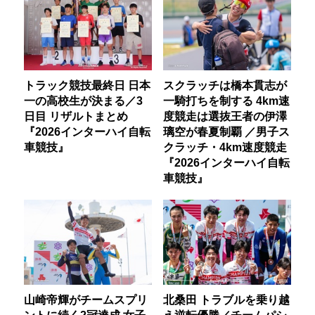
トラック競技最終日 日本
スクラッチは橋本貫志が
一の高校生が決まる／3
一騎打ちを制する 4km速
日目 リザルトまとめ
度競走は選抜王者の伊澤
『2026インターハイ自転
璃空が春夏制覇 ／男子ス
車競技』
クラッチ・4km速度競走
『2026インターハイ自転
車競技』
山崎帝輝がチームスプリ
北桑田 トラブルを乗り越
ントに続く2冠達成 女子
え逆転優勝／チームパシ