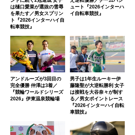
は樋口愛菜が選抜の雪辱
ュート『2026インターハ
を果たす／男女スプリン
イ自転車競技』
ト『2026インターハイ自
転車競技』
アンドルーズが3回目の
男子は1年生ルーキー伊
完全優勝 仲澤は3着／
藤隆聖が大逆転勝利 女子
『競輪ワールドシリーズ
は接戦を大谷奈々が制す
2026』伊東温泉競輪場
る／男女ポイントレース
『2026インターハイ自転
車競技』