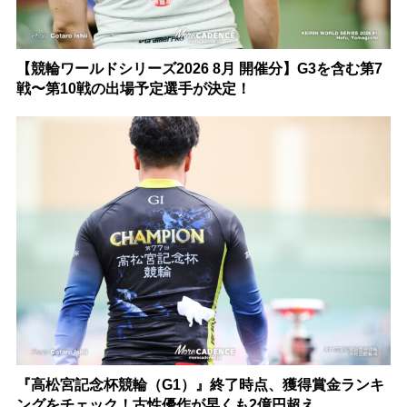
【競輪ワールドシリーズ2026 8月 開催分】G3を含む第7
戦〜第10戦の出場予定選手が決定！
『高松宮記念杯競輪（G1）』終了時点、獲得賞金ランキ
ングをチェック！古性優作が早くも2億円超え