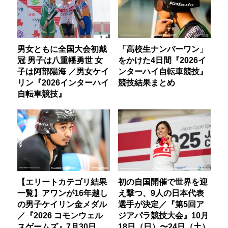
男女ともに全国大会初戴
「高校生ナンバーワン」
冠 男子は八重幡勇世 女
をかけた4日間『2026イ
子は阿部陽海 ／男女ケイ
ンターハイ自転車競技』
リン『2026インターハイ
競技結果まとめ
自転車競技』
【エリートカテゴリ結果
初の自国開催で世界を迎
一覧】アワンが16年越し
え撃つ、9人の日本代表
の男子ケイリン金メダル
選手が決定／『第5回ア
／『2026 コモンウェル
ジアパラ競技大会』10月
スゲームズ』7月30日
18日（日）〜24日（土）