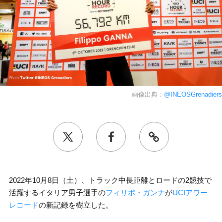
画像出典：
@INEOSGrenadiers
2022年10月8日（土）、トラック中長距離とロードの2競技で
活躍するイタリア男子選手の
フィリポ・ガンナ
が
UCIアワー
レコード
の新記録を樹立した。