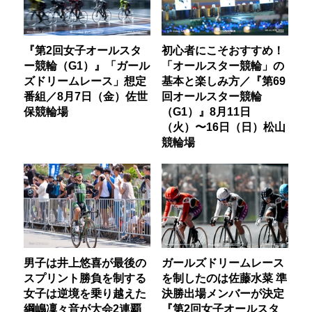
『第2回女子オールスタ
初心者にこそおすすめ！
ー競輪（G1）』「ガール
「オールスター競輪」の
ズドリームレース」想定
基本と楽しみ方／『第69
番組／8月7日（金）佐世
回オールスター競輪
保競輪場
（G1）』8月11日
（火）〜16日（日）松山
競輪場
男子は井上悠喜が最後の
ガールズドリームレース
スプリント勝負を制する
を制したのは佐藤水菜 準
女子は逆境を乗り越えた
決勝出場メンバーが決定
綱嶋凜々音が大会2連覇
『第2回女子オールスタ