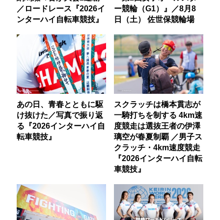
／ロードレース『2026イ
ー競輪（G1）』／8月8
ンターハイ自転車競技』
日（土） 佐世保競輪場
あの日、青春とともに駆
スクラッチは橋本貫志が
け抜けた／写真で振り返
一騎打ちを制する 4km速
る『2026インターハイ自
度競走は選抜王者の伊澤
転車競技』
璃空が春夏制覇 ／男子ス
クラッチ・4km速度競走
『2026インターハイ自転
車競技』