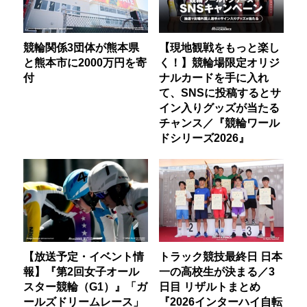
競輪関係3団体が熊本県
【現地観戦をもっと楽し
と熊本市に2000万円を寄
く！】競輪場限定オリジ
付
ナルカードを手に入れ
て、SNSに投稿するとサ
イン入りグッズが当たる
チャンス／『競輪ワール
ドシリーズ2026』
【放送予定・イベント情
トラック競技最終日 日本
報】『第2回女子オール
一の高校生が決まる／3
スター競輪（G1）』「ガ
日目 リザルトまとめ
ールズドリームレース」
『2026インターハイ自転