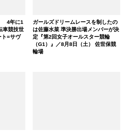
 4年に1
ガールズドリームレースを制したの
自転車競技世
は佐藤水菜 準決勝出場メンバーが決
ト=サヴ
定『第2回女子オールスター競輪
（G1）』／8月8日（土） 佐世保競
輪場