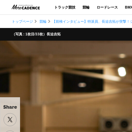
トラック競技
競輪
ロードレース
BM
トップページ
競輪
【前検インタビュー】特派員、長迫吉拓が突撃！ジャ
（写真 : 1枚目/33枚）長迫吉拓
Share