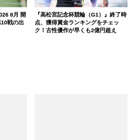
6 8月 開
『高松宮記念杯競輪（G1）』終了時
10戦の出
点、獲得賞金ランキングをチェッ
ク！古性優作が早くも2億円超え