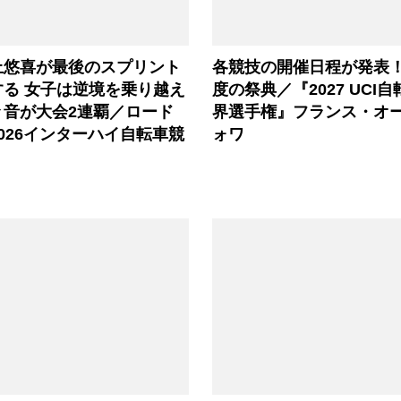
上悠喜が最後のスプリント
各競技の開催日程が発表！
する 女子は逆境を乗り越え
度の祭典／『2027 UCI
々音が大会2連覇／ロード
界選手権』フランス・オー
026インターハイ自転車競
ォワ