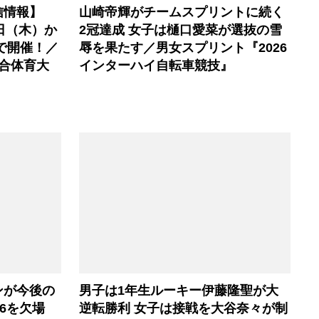
信情報】
山崎帝輝がチームスプリントに続く
0日（木）か
2冠達成 女子は樋口愛菜が選抜の雪
で開催！／
辱を果たす／男女スプリント『2026
合体育大
インターハイ自転車競技』
ンが今後の
男子は1年生ルーキー伊藤隆聖が大
6を欠場
逆転勝利 女子は接戦を大谷奈々が制