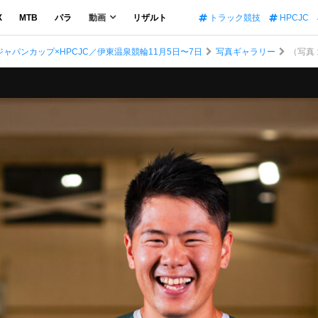
X
MTB
パラ
動画
リザルト
トラック競技
HPCJC
パンカップ×HPCJC／伊東温泉競輪11月5日〜7日
写真ギャラリー
（写真 