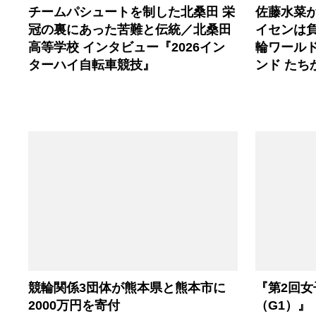
チームパシュートを制した北桑田 栄
佐藤水菜
冠の裏にあった苦難と伝統／北桑田
イセンは
高等学校 インタビュー『2026イン
輪ワールド
ターハイ自転車競技』
ンド たち
競輪関係3団体が熊本県と熊本市に
『第2回
2000万円を寄付
（G1）