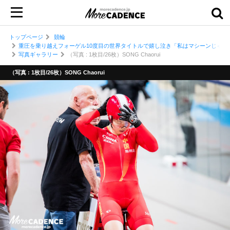
トップページ
競輪
重圧を乗り越えフォーゲル10度目の世界タイトルで嬉し泣き「私はマシーンじゃない
写真ギャラリー
（写真 : 1枚目/26枚）SONG Chaorui
（写真 : 1枚目/26枚）SONG Chaorui