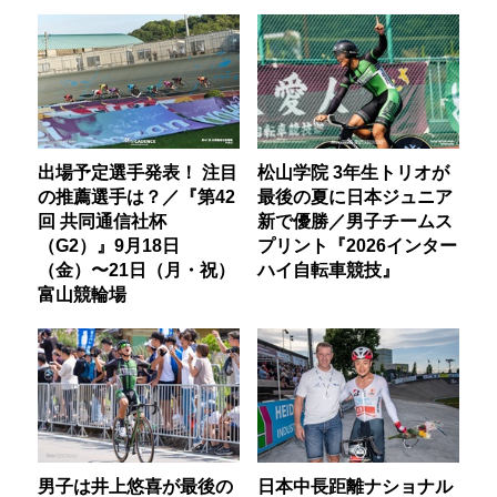
出場予定選手発表！ 注目
松山学院 3年生トリオが
の推薦選手は？／『第42
最後の夏に日本ジュニア
回 共同通信社杯
新で優勝／男子チームス
（G2）』9月18日
プリント『2026インター
（金）〜21日（月・祝）
ハイ自転車競技』
富山競輪場
男子は井上悠喜が最後の
日本中長距離ナショナル