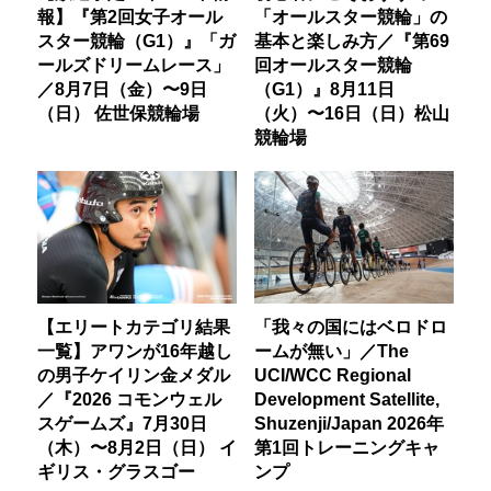
報】『第2回女子オール
「オールスター競輪」の
スター競輪（G1）』「ガ
基本と楽しみ方／『第69
ールズドリームレース」
回オールスター競輪
／8月7日（金）〜9日
（G1）』8月11日
（日） 佐世保競輪場
（火）〜16日（日）松山
競輪場
【エリートカテゴリ結果
「我々の国にはベロドロ
一覧】アワンが16年越し
ームが無い」／The
の男子ケイリン金メダル
UCI/WCC Regional
／『2026 コモンウェル
Development Satellite,
スゲームズ』7月30日
Shuzenji/Japan 2026年
（木）〜8月2日（日） イ
第1回トレーニングキャ
ギリス・グラスゴー
ンプ