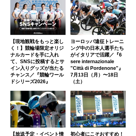
【現地観戦をもっと楽し
ヨーロッパ遠征トレーニ
く！】競輪場限定オリジ
ング中の日本人選手たち
ナルカードを手に入れ
がイタリアで活躍／『6
て、SNSに投稿するとサ
sere internazionale
イン入りグッズが当たる
"Città di Pordenone"』
チャンス／『競輪ワール
7月13日（月）〜18日
ドシリーズ2026』
（土）
【放送予定・イベント情
初心者にこそおすすめ！