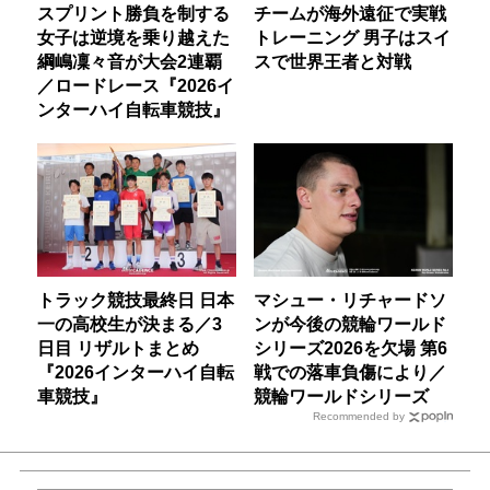
スプリント勝負を制する
チームが海外遠征で実戦
女子は逆境を乗り越えた
トレーニング 男子はスイ
綱嶋凜々音が大会2連覇
スで世界王者と対戦
／ロードレース『2026イ
ンターハイ自転車競技』
トラック競技最終日 日本
マシュー・リチャードソ
一の高校生が決まる／3
ンが今後の競輪ワールド
日目 リザルトまとめ
シリーズ2026を欠場 第6
『2026インターハイ自転
戦での落車負傷により／
車競技』
競輪ワールドシリーズ
Recommended by