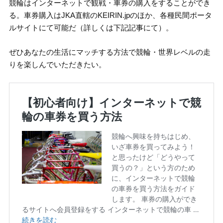
競輪はインターネットで観戦・車券の購入をすることができ
る。車券購入はJKA直轄のKEIRIN.jpのほか、各種民間ポータ
ルサイトにて可能だ（詳しくは下記記事にて）。
ぜひあなたの生活にマッチする方法で競輪・世界レベルの走
りを楽しんでいただきたい。