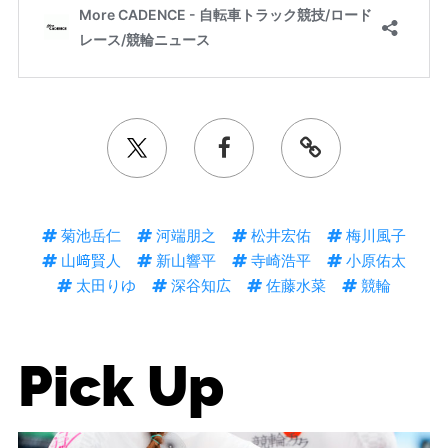
菊池岳仁
河端朋之
松井宏佑
梅川風子
山﨑賢人
新山響平
寺崎浩平
小原佑太
太田りゆ
深谷知広
佐藤水菜
競輪
Pick Up