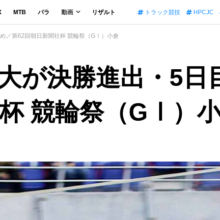
X
MTB
パラ
動画
リザルト
トラック競技
HPCJC
め／第62回朝日新聞社杯 競輪祭（GⅠ）小倉
大が決勝進出・5日
社杯 競輪祭（GⅠ）