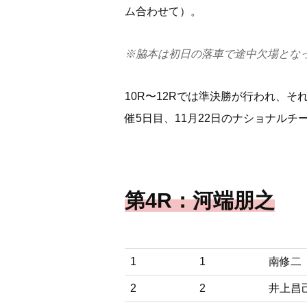
ム合わせて）。
※脇本は初日の落車で途中欠場とな
10R〜12Rでは準決勝が行われ、
催5日目、11月22日のナショナル
第4R：河端朋之
1
1
南修二
2
2
井上昌