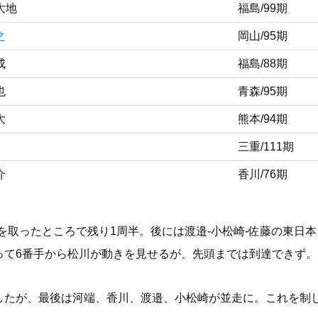
大地
福島/99期
之
岡山/95期
成
福島/88期
也
青森/95期
大
熊本/94期
三重/111期
介
香川/76期
を取ったところで残り1周半。後には渡邉-小松崎-佐藤の東日
って6番手から松川が動きを見せるが、先頭までは到達できず。
したが、最後は河端、香川、渡邉、小松崎が並走に。これを制し