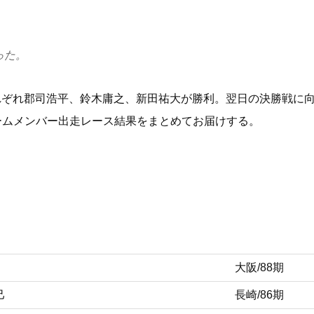
った。
それぞれ郡司浩平、鈴木庸之、新田祐大が勝利。翌日の決勝戦に
チームメンバー出走レース結果をまとめてお届けする。
大阪/88期
己
長崎/86期