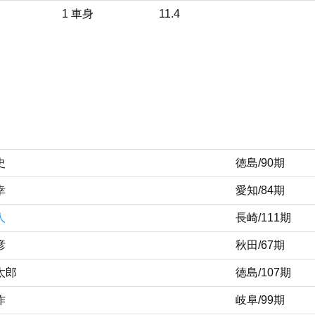
1 車身
11.4
史
徳島/90期
幸
愛知/84期
人
長崎/111期
彦
秋田/67期
太郎
徳島/107期
作
岐阜/99期