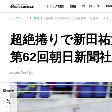
トラック競技
競輪
ロードレース
BM
トップページ
競輪
超絶捲りで新田祐大が決勝進出・5日目レースまと
超絶捲りで新田祐
第62回朝日新聞
2020/11/23
Share