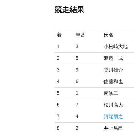
競走結果
着
車番
氏名
1
3
小松崎大地
2
5
渡邉一成
3
9
香川雄介
4
6
佐藤和也
5
1
南修二
6
7
松川高大
7
4
河端朋之
8
2
井上昌己