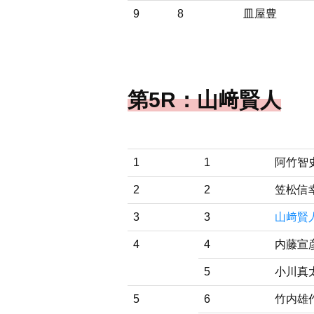
9
8
皿屋豊
第5R：山﨑賢人
1
1
阿竹智
2
2
笠松信
3
3
山﨑賢
4
4
内藤宣
5
小川真
5
6
竹内雄