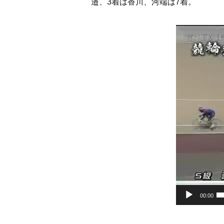
邉、3着は香川、河端は7着。
動
画
プ
レ
ー
ヤ
ー
00:00