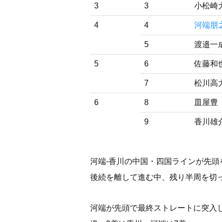
3
3
小松崎
4
4
河端朋
5
渡邉一
5
6
佐藤和
7
松川高
6
8
皿屋豊
9
香川雄
河端-香川の中国・四国ラインが先頭
後続を離して進む中、残り半周を切
河端が先頭で最終ストレートに突入