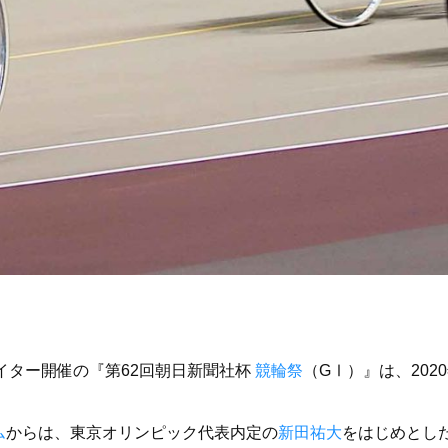
、ナイター開催の『第62回朝日新聞社杯
競輪祭
（GⅠ）』は、20
ム
からは、東京オリンピック代表内定の
新田祐大
をはじめとした