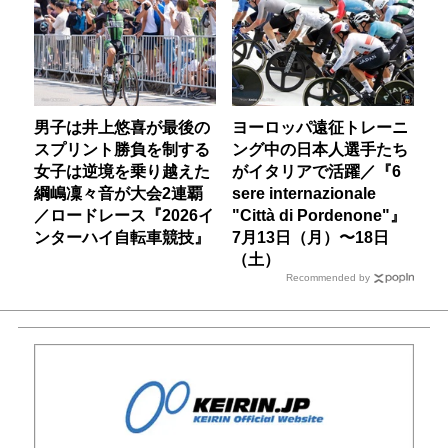
男子は井上悠喜が最後の
ヨーロッパ遠征トレーニ
スプリント勝負を制する
ング中の日本人選手たち
女子は逆境を乗り越えた
がイタリアで活躍／『6
綱嶋凜々音が大会2連覇
sere internazionale
／ロードレース『2026イ
"Città di Pordenone"』
ンターハイ自転車競技』
7月13日（月）〜18日
（土）
Recommended by