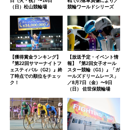
日（火・祝）〜16日
戦での落車負傷により／
（日）松山競輪場
競輪ワールドシリーズ
【獲得賞金ランキング】
【放送予定・イベント情
『第22回サマーナイトフ
報】『第2回女子オール
ェスティバル（G2）』終
スター競輪（G1）』「ガ
了時点での順位をチェッ
ールズドリームレース」
ク！
／8月7日（金）〜9日
（日） 佐世保競輪場