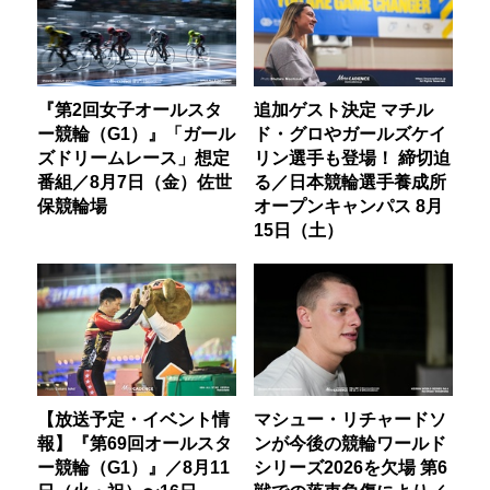
『第2回女子オールスタ
追加ゲスト決定 マチル
ー競輪（G1）』「ガール
ド・グロやガールズケイ
ズドリームレース」想定
リン選手も登場！ 締切迫
番組／8月7日（金）佐世
る／日本競輪選手養成所
保競輪場
オープンキャンパス 8月
15日（土）
【放送予定・イベント情
マシュー・リチャードソ
報】『第69回オールスタ
ンが今後の競輪ワールド
ー競輪（G1）』／8月11
シリーズ2026を欠場 第6