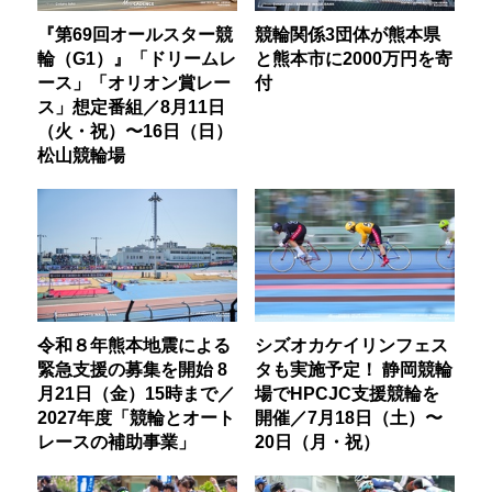
『第69回オールスター競
競輪関係3団体が熊本県
輪（G1）』「ドリームレ
と熊本市に2000万円を寄
ース」「オリオン賞レー
付
ス」想定番組／8月11日
（火・祝）〜16日（日）
松山競輪場
令和８年熊本地震による
シズオカケイリンフェス
緊急支援の募集を開始 8
タも実施予定！ 静岡競輪
月21日（金）15時まで／
場でHPCJC支援競輪を
2027年度「競輪とオート
開催／7月18日（土）〜
レースの補助事業」
20日（月・祝）