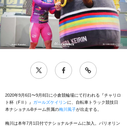
2020年9月6日〜9月8日に小倉競輪場にて行われる『チャリロ
ト杯（FⅡ）』
ガールズケイリン
に、自転車トラック競技日
本ナショナルBチーム所属の
梅川風子
が出走する。
梅川は本年7月1日付でナショナルチームに加入。パリオリン