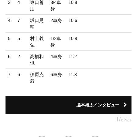
3
4
東口善
3/4車
10.8
朋
身
4
7
坂口晃
2車身
10.6
輔
5
5
村上義
1/2車
10.8
弘
身
6
2
高橋和
4車身
11.2
也
7
6
伊原克
6車身
11.8
彦
脇本雄太インタビュー
1/
2 Page