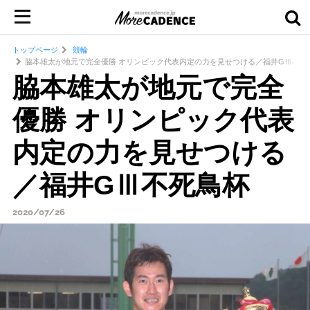
トップページ
競輪
脇本雄太が地元で完全優勝 オリンピック代表内定の力を見せつける／福井GⅢ不死
脇本雄太が地元で完全
優勝 オリンピック代表
内定の力を見せつける
／福井GⅢ不死鳥杯
2020/07/26