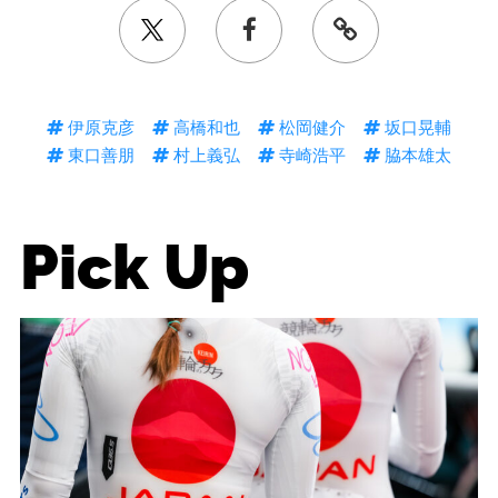
伊原克彦
高橋和也
松岡健介
坂口晃輔
東口善朋
村上義弘
寺崎浩平
脇本雄太
Pick Up