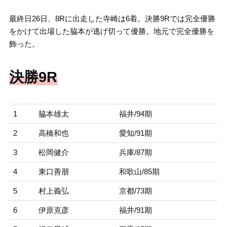
最終日26日、8Rに出走した寺崎は6着。決勝9Rでは完全優勝
をかけて出場した脇本が逃げ切って優勝。地元で完全優勝を
飾った。
決勝9R
1
脇本雄太
福井/94期
2
高橋和也
愛知/91期
3
松岡健介
兵庫/87期
4
東口善朋
和歌山/85期
5
村上義弘
京都/73期
6
伊原克彦
福井/91期