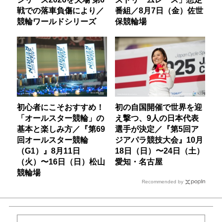
戦での落車負傷により／
番組／8月7日（金）佐世
競輪ワールドシリーズ
保競輪場
初心者にこそおすすめ！
初の自国開催で世界を迎
「オールスター競輪」の
え撃つ、9人の日本代表
基本と楽しみ方／『第69
選手が決定／『第5回ア
回オールスター競輪
ジアパラ競技大会』10月
（G1）』8月11日
18日（日）〜24日（土）
（火）〜16日（日）松山
愛知・名古屋
競輪場
Recommended by