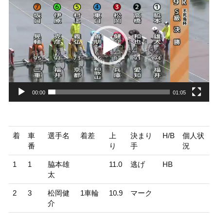
画
プ
レ
ー
ヤ
ー
00:00
01:05
着
車
選手名
着差
上
決まり
H/B
個人状
番
り
手
況
1
1
脇本雄
11.0
逃げ
HB
太
2
3
松岡健
1車輪
10.9
マーク
介