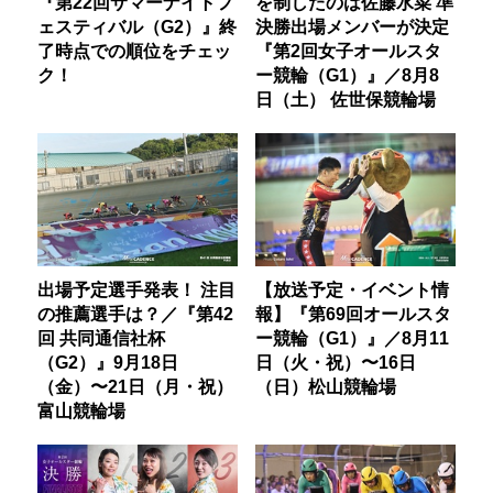
『第22回サマーナイトフ
を制したのは佐藤水菜 準
ェスティバル（G2）』終
決勝出場メンバーが決定
了時点での順位をチェッ
『第2回女子オールスタ
ク！
ー競輪（G1）』／8月8
日（土） 佐世保競輪場
出場予定選手発表！ 注目
【放送予定・イベント情
の推薦選手は？／『第42
報】『第69回オールスタ
回 共同通信社杯
ー競輪（G1）』／8月11
（G2）』9月18日
日（火・祝）〜16日
（金）〜21日（月・祝）
（日）松山競輪場
富山競輪場