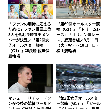
「ファンの期待に応える
『第69回オールスター競
ために」ファン投票上位
輪（G1）』「ドリームレ
3人を含む決勝進出メン
ース」「オリオン賞レー
バーが決定／『第2回女
ス」想定番組／8月11日
子オールスター競輪
（火・祝）〜16日（日）
（G1）』準決勝 佐世保
松山競輪場
競輪場
マシュー・リチャードソ
『第2回女子オールスタ
ンが今後の競輪ワールド
ー競輪（G1）』「ガール
シリーズ2026を欠場 第6
ズドリームレース」想定