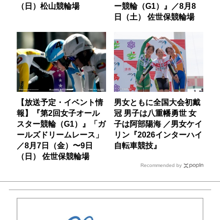
（日）松山競輪場
ー競輪（G1）』／8月8
日（土） 佐世保競輪場
【放送予定・イベント情
男女ともに全国大会初戴
報】『第2回女子オール
冠 男子は八重幡勇世 女
スター競輪（G1）』「ガ
子は阿部陽海 ／男女ケイ
ールズドリームレース」
リン『2026インターハイ
／8月7日（金）〜9日
自転車競技』
（日） 佐世保競輪場
Recommended by