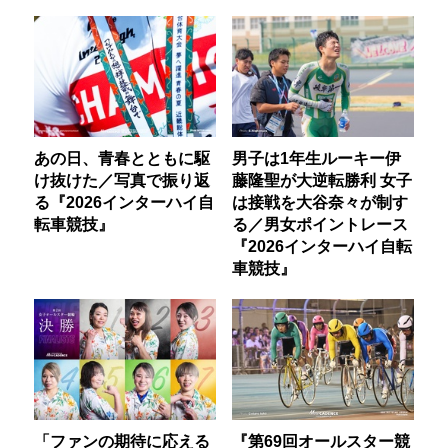
あの日、青春とともに駆
男子は1年生ルーキー伊
け抜けた／写真で振り返
藤隆聖が大逆転勝利 女子
る『2026インターハイ自
は接戦を大谷奈々が制す
転車競技』
る／男女ポイントレース
『2026インターハイ自転
車競技』
「ファンの期待に応える
『第69回オールスター競