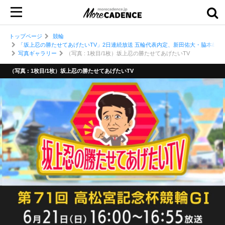
トップページ
競輪
「坂上忍の勝たせてあげたいTV」2日連続放送 五輪代表内定、新田佑大・脇本雄太
写真ギャラリー
（写真 : 1枚目/1枚）坂上忍の勝たせてあげたいTV
（写真 : 1枚目/1枚）坂上忍の勝たせてあげたいTV