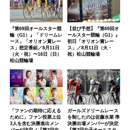
『第69回オールスター競
【並び予想】『第69回オ
輪（G1）』「ドリームレ
ールスター競輪（G1）』
ース」「オリオン賞レー
初日「オリオン賞レー
ス」想定番組／8月11日
ス」／8月11日（火・
（火・祝）〜16日（日）
祝）松山競輪場
松山競輪場
「ファンの期待に応える
ガールズドリームレース
ために」ファン投票上位
を制したのは佐藤水菜 準
3人を含む決勝進出メン
決勝出場メンバーが決定
バーが決定／『第2回女
『第2回女子オールスタ