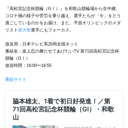
『高松宮記念杯競輪（GⅠ）』を和歌山競輪場から生中継。
コロナ禍の様子や苦労を乗り越え、選手たちが「今」をどう
過ごしているのかをお届け。また、平昌オリンピックのメダ
リスト
原大智
選手にもフォーカス。
放送局：日本テレビ系28局全国ネット
番組名：坂上忍の勝たせてあげたいTV 第71回高松宮記念杯
競輪（GⅠ）
放送時間：16:00〜16:55
番組サイト