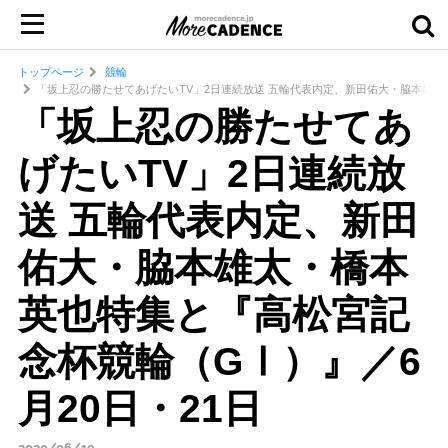
トップページ
競輪
「坂上忍の勝たせてあげたいTV」2日連続放送 五輪代表内定、新田佑大・脇本雄太
「坂上忍の勝たせてあ
げたいTV」2日連続放
送 五輪代表内定、新田
佑大・脇本雄太・橋本
英也特集と『高松宮記
念杯競輪（GⅠ）』／6
月20日・21日
2020/06/19