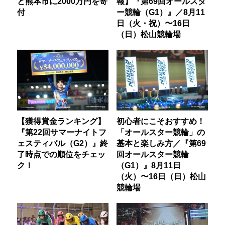
と熊本市に2000万円を寄
報】『第69回オールスタ
付
ー競輪（G1）』／8月11
日（火・祝）〜16日
（日）松山競輪場
【獲得賞金ランキング】
初心者にこそおすすめ！
『第22回サマーナイトフ
「オールスター競輪」の
ェスティバル（G2）』終
基本と楽しみ方／『第69
了時点での順位をチェッ
回オールスター競輪
ク！
（G1）』8月11日
（火）〜16日（日）松山
競輪場