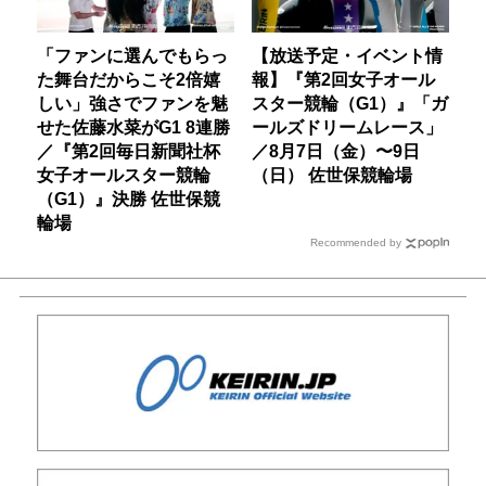
「ファンに選んでもらっ
【放送予定・イベント情
た舞台だからこそ2倍嬉
報】『第2回女子オール
しい」強さでファンを魅
スター競輪（G1）』「ガ
せた佐藤水菜がG1 8連勝
ールズドリームレース」
／『第2回毎日新聞社杯
／8月7日（金）〜9日
女子オールスター競輪
（日） 佐世保競輪場
（G1）』決勝 佐世保競
輪場
Recommended by