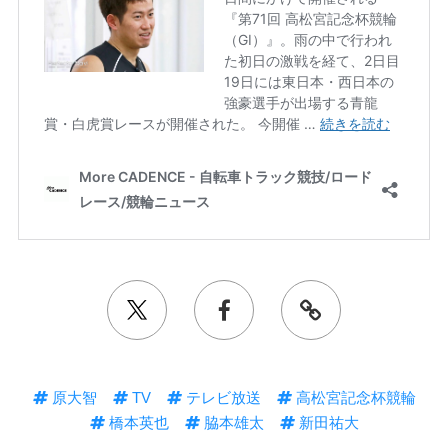
原大智
TV
テレビ放送
高松宮記念杯競輪
橋本英也
脇本雄太
新田祐大