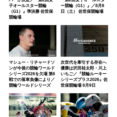
子オールスター競輪
ー競輪（G1）』／8月8
（G1）』準決勝 佐世保
日（土） 佐世保競輪場
競輪場
マシュー・リチャードソ
次世代を牽引する存在へ
ンが今後の競輪ワールド
優勝は沢田桂太郎・川上
シリーズ2026を欠場 第6
いちご／『競輪ルーキー
戦での落車負傷により／
シリーズプラス2026』佐
競輪ワールドシリーズ
世保競輪場 8月9日