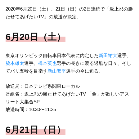
2020年6月20日（土）、21日（日）の2日連続で「坂上忍の勝
たせてあげたいTV」の放送が決定。
6月20日（土）
東京オリンピック自転車日本代表に内定した
新田祐大
選手、
脇本雄太
選手、
橋本英也
選手の長きに渡る過酷な日々、そし
てパリ五輪を目指す
新山響平
選手の今に迫る。
放送局：日本テレビ系関東ローカル
番組名：坂上忍の勝たせてあげたいTV 「金」が欲しいアス
リート大集合SP
放送時間：10:30〜11:25
6月21日（日）