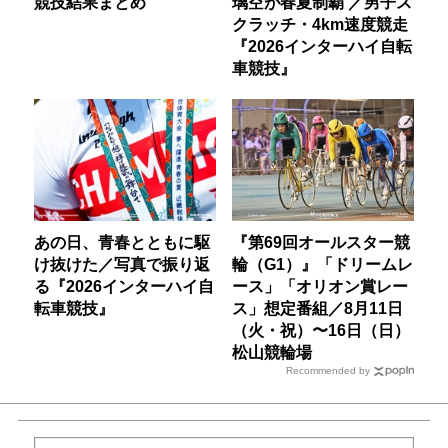
競技結果まとめ
璃空が春夏制覇 ／男子ス
クラッチ・4km速度競走
『2026インターハイ自転
車競技』
あの日、青春とともに駆
『第69回オールスター競
け抜けた／写真で振り返
輪（G1）』「ドリームレ
る『2026インターハイ自
ース」「オリオン賞レー
転車競技』
ス」想定番組／8月11日
（火・祝）〜16日（日）
松山競輪場
Recommended by