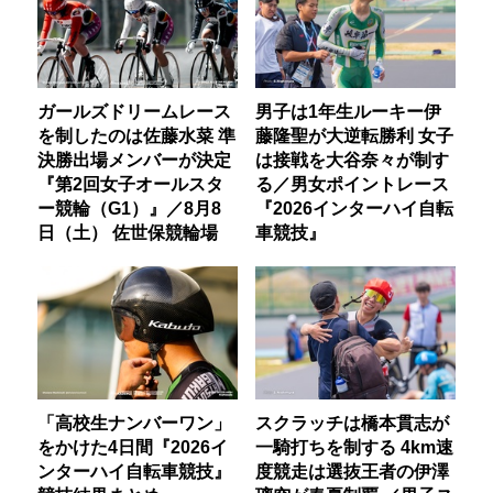
ガールズドリームレース
男子は1年生ルーキー伊
を制したのは佐藤水菜 準
藤隆聖が大逆転勝利 女子
決勝出場メンバーが決定
は接戦を大谷奈々が制す
『第2回女子オールスタ
る／男女ポイントレース
ー競輪（G1）』／8月8
『2026インターハイ自転
日（土） 佐世保競輪場
車競技』
「高校生ナンバーワン」
スクラッチは橋本貫志が
をかけた4日間『2026イ
一騎打ちを制する 4km速
ンターハイ自転車競技』
度競走は選抜王者の伊澤