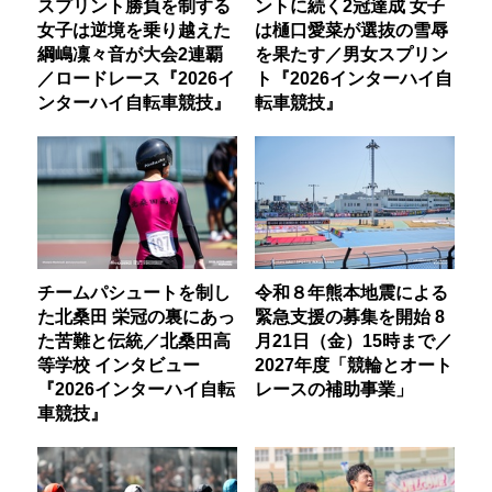
スプリント勝負を制する
ントに続く2冠達成 女子
女子は逆境を乗り越えた
は樋口愛菜が選抜の雪辱
綱嶋凜々音が大会2連覇
を果たす／男女スプリン
／ロードレース『2026イ
ト『2026インターハイ自
ンターハイ自転車競技』
転車競技』
チームパシュートを制し
令和８年熊本地震による
た北桑田 栄冠の裏にあっ
緊急支援の募集を開始 8
た苦難と伝統／北桑田高
月21日（金）15時まで／
等学校 インタビュー
2027年度「競輪とオート
『2026インターハイ自転
レースの補助事業」
車競技』