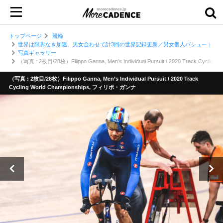
トップページ
競輪
世界は限界なき加速、男女合わせて計3回の世界記録更新／男女個人パシュート・20
写真ギャラリー
（写真 : 2枚目/28枚）Filippo Ganna, Men’s Individual Pursuit / 2020 Track Cycl
（写真 : 2枚目/28枚）Filippo Ganna, Men’s Individual Pursuit / 2020 Track
Cycling World Championships, フィリポ・ガンナ