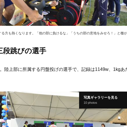
する方も熱くなります。「他の部に負けるな」「うちの部の意地をみせろ！」と檄
三段跳びの選手
陸上部に所属する円盤投げの選手で、記録は1149w、1kgあた
。
写真ギャラリーを見る
10 photos