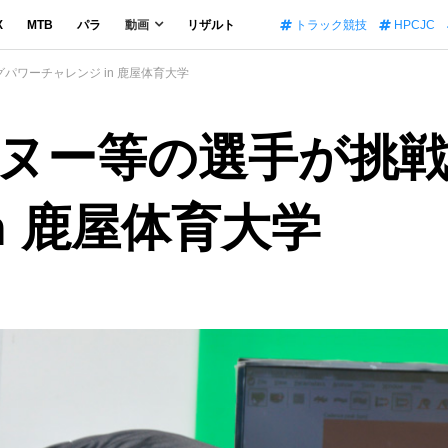
X
MTB
パラ
動画
リザルト
トラック競技
HPCJC
ワーチャレンジ in 鹿屋体育大学
ヌー等の選手が挑
n 鹿屋体育大学