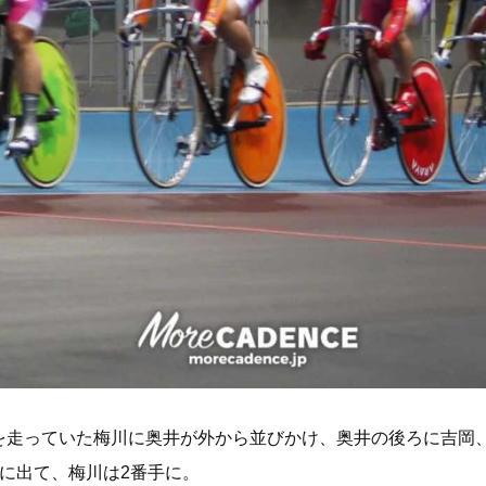
を走っていた梅川に奥井が外から並びかけ、奥井の後ろに吉岡
に出て、梅川は2番手に。