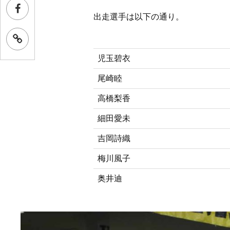
出走選手は以下の通り。
児玉碧衣
尾崎睦
高橋梨香
細田愛未
吉岡詩織
梅川風子
奥井迪