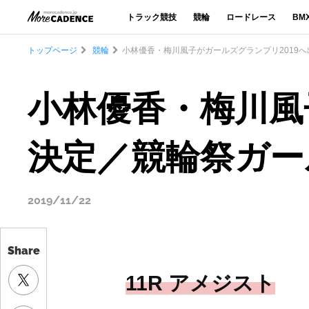
トラック競技
競輪
ロードレース
BM
トップページ
競輪
小林優香・梅川風子がガールズグランプリ2019へ
小林優香・梅川風
決定／競輪祭ガー
2019/11/22
Share
11R アメジスト