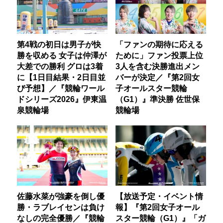
第4戦の初日は男子が快
「ファンの期待に応える
勝を収める 女子は仲澤が
ために」ファン投票上位
大差での勝利 グロは3着
3人を含む決勝進出メン
に【1日目結果・2日目並
バーが決定／『第2回女
び予想】／『競輪ワール
子オールスター競輪
ドシリーズ2026』伊東温
（G1）』準決勝 佐世保
泉競輪場
競輪場
佐藤水菜が強豪を倒し優
【放送予定・イベント情
勝・ラブレイセンは負け
報】『第2回女子オール
なしの完全優勝／『競輪
スター競輪（G1）』「ガ