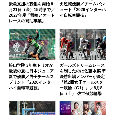
緊急支援の募集を開始 8
え逆転優勝／チームパシ
月21日（金）15時まで／
ュート『2026インターハ
2027年度「競輪とオート
イ自転車競技』
レースの補助事業」
松山学院 3年生トリオが
ガールズドリームレース
最後の夏に日本ジュニア
を制したのは佐藤水菜 準
新で優勝／男子チームス
決勝出場メンバーが決定
プリント『2026インター
『第2回女子オールスタ
ハイ自転車競技』
ー競輪（G1）』／8月8
日（土） 佐世保競輪場