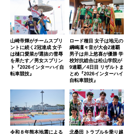
山崎帝輝がチームスプリ
ロード種目 女子は地元の
ントに続く2冠達成 女子
綱嶋凜々音が大会2連覇
は樋口愛菜が選抜の雪辱
男子は井上悠喜が優勝 学
を果たす／男女スプリン
校対抗総合は松山学院が
ト『2026インターハイ自
9連覇／4日目 リザルトま
転車競技』
とめ『2026インターハイ
自転車競技』
令和８年熊本地震による
北桑田 トラブルを乗り越