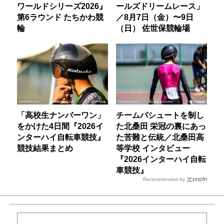
ワールドシリーズ2026』
ールズドリームレース」
第6ラウンド たちかわ競
／8月7日（金）〜9日
輪
（日） 佐世保競輪場
「高校生ナンバーワン」
チームパシュートを制し
をかけた4日間『2026イ
た北桑田 栄冠の裏にあっ
ンターハイ自転車競技』
た苦難と伝統／北桑田高
競技結果まとめ
等学校 インタビュー
『2026インターハイ自転
車競技』
Recommended by