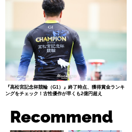
『高松宮記念杯競輪（G1）』終了時点、獲得賞金ランキ
ングをチェック！古性優作が早くも2億円超え
Recommend