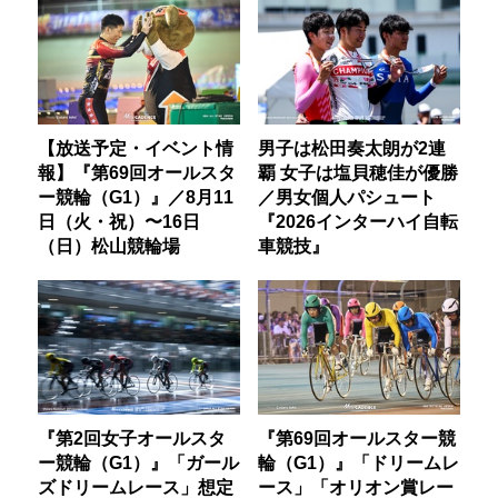
【放送予定・イベント情
男子は松田奏太朗が2連
報】『第69回オールスタ
覇 女子は塩貝穂佳が優勝
ー競輪（G1）』／8月11
／男女個人パシュート
日（火・祝）〜16日
『2026インターハイ自転
（日）松山競輪場
車競技』
『第2回女子オールスタ
『第69回オールスター競
ー競輪（G1）』「ガール
輪（G1）』「ドリームレ
ズドリームレース」想定
ース」「オリオン賞レー