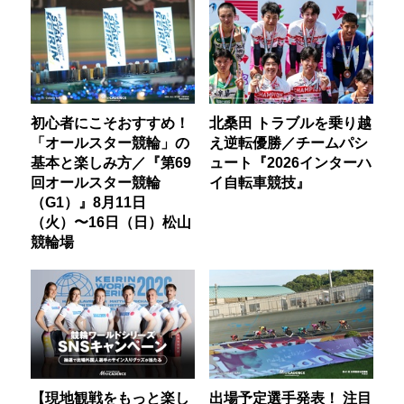
初心者にこそおすすめ！
北桑田 トラブルを乗り越
「オールスター競輪」の
え逆転優勝／チームパシ
基本と楽しみ方／『第69
ュート『2026インターハ
回オールスター競輪
イ自転車競技』
（G1）』8月11日
（火）〜16日（日）松山
競輪場
【現地観戦をもっと楽し
出場予定選手発表！ 注目