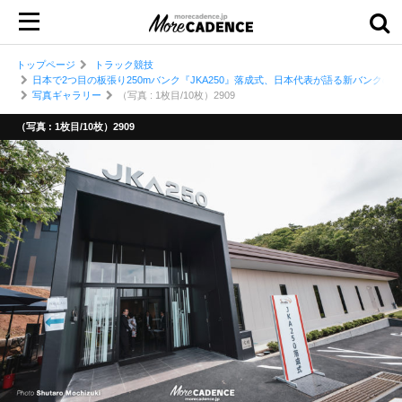
トップページ
トラック競技
日本で2つ目の板張り250mバンク『JKA250』落成式、日本代表が語る新バンクの
写真ギャラリー
（写真 : 1枚目/10枚）2909
（写真 : 1枚目/10枚）2909