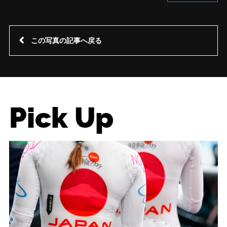
この写真の記事へ戻る
Pick Up