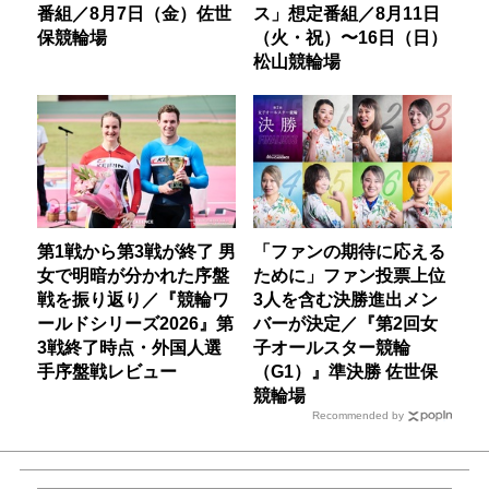
番組／8月7日（金）佐世
ス」想定番組／8月11日
保競輪場
（火・祝）〜16日（日）
松山競輪場
第1戦から第3戦が終了 男
「ファンの期待に応える
女で明暗が分かれた序盤
ために」ファン投票上位
戦を振り返り／『競輪ワ
3人を含む決勝進出メン
ールドシリーズ2026』第
バーが決定／『第2回女
3戦終了時点・外国人選
子オールスター競輪
手序盤戦レビュー
（G1）』準決勝 佐世保
競輪場
Recommended by