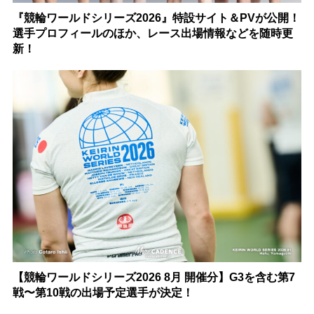
『競輪ワールドシリーズ2026』特設サイト＆PVが公開！
選手プロフィールのほか、レース出場情報などを随時更
新！
【競輪ワールドシリーズ2026 8月 開催分】G3を含む第7
戦〜第10戦の出場予定選手が決定！