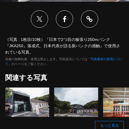
（写真 : 1枚目/10枚）『日本で2つ目の板張り250mバンク
『JKA250』落成式、日本代表が語る新バンクの感触』で使用さ
れている写真。
画像の無断転載・使用は禁止します。写真提供については『
写真素材の使用につい
て
』のページをご覧ください。
関連する写真
もっと見る