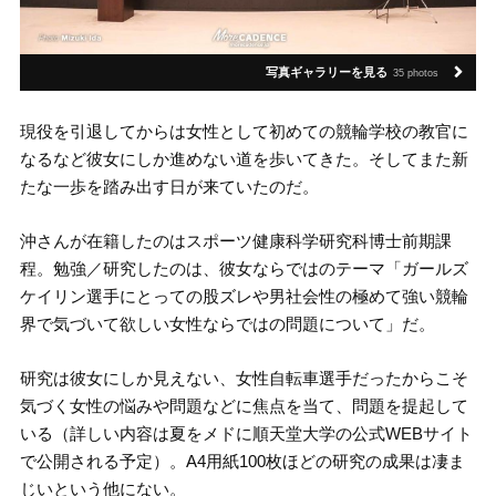
写真ギャラリーを見る
35 photos
現役を引退してからは女性として初めての競輪学校の教官に
なるなど彼女にしか進めない道を歩いてきた。そしてまた新
たな一歩を踏み出す日が来ていたのだ。
沖さんが在籍したのはスポーツ健康科学研究科博士前期課
程。勉強／研究したのは、彼女ならではのテーマ「ガールズ
ケイリン選手にとっての股ズレや男社会性の極めて強い競輪
界で気づいて欲しい女性ならではの問題について」だ。
研究は彼女にしか見えない、女性自転車選手だったからこそ
気づく女性の悩みや問題などに焦点を当て、問題を提起して
いる（詳しい内容は夏をメドに順天堂大学の公式WEBサイト
で公開される予定）。A4用紙100枚ほどの研究の成果は凄ま
じいという他にない。