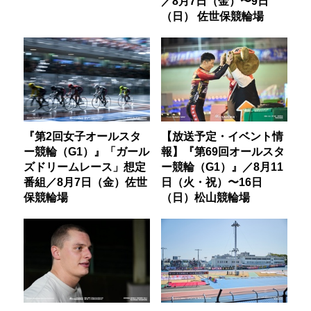
／8月7日（金）〜9日
（日） 佐世保競輪場
『第2回女子オールスタ
【放送予定・イベント情
ー競輪（G1）』「ガール
報】『第69回オールスタ
ズドリームレース」想定
ー競輪（G1）』／8月11
番組／8月7日（金）佐世
日（火・祝）〜16日
保競輪場
（日）松山競輪場