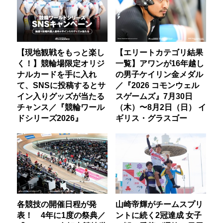
【現地観戦をもっと楽し
【エリートカテゴリ結果
く！】競輪場限定オリジ
一覧】アワンが16年越し
ナルカードを手に入れ
の男子ケイリン金メダル
て、SNSに投稿するとサ
／『2026 コモンウェル
イン入りグッズが当たる
スゲームズ』7月30日
チャンス／『競輪ワール
（木）〜8月2日（日） イ
ドシリーズ2026』
ギリス・グラスゴー
各競技の開催日程が発
山崎帝輝がチームスプリ
表！ 4年に1度の祭典／
ントに続く2冠達成 女子