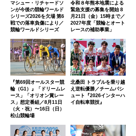
マシュー・リチャードソ
令和８年熊本地震による
ンが今後の競輪ワールド
緊急支援の募集を開始 8
シリーズ2026を欠場 第6
月21日（金）15時まで／
戦での落車負傷により／
2027年度「競輪とオート
競輪ワールドシリーズ
レースの補助事業」
『第69回オールスター競
北桑田 トラブルを乗り越
輪（G1）』「ドリームレ
え逆転優勝／チームパシ
ース」「オリオン賞レー
ュート『2026インターハ
ス」想定番組／8月11日
イ自転車競技』
（火・祝）〜16日（日）
松山競輪場