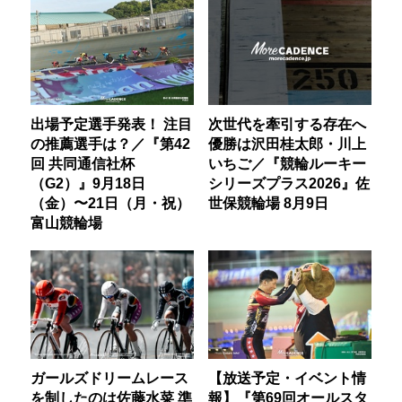
出場予定選手発表！ 注目
次世代を牽引する存在へ
の推薦選手は？／『第42
優勝は沢田桂太郎・川上
回 共同通信社杯
いちご／『競輪ルーキー
（G2）』9月18日
シリーズプラス2026』佐
（金）〜21日（月・祝）
世保競輪場 8月9日
富山競輪場
ガールズドリームレース
【放送予定・イベント情
を制したのは佐藤水菜 準
報】『第69回オールスタ