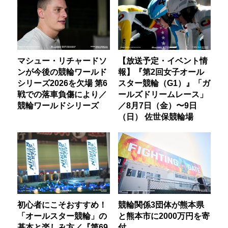
マシュー・リチャードソ
【放送予定・イベント情
ンが今後の競輪ワールド
報】『第2回女子オール
シリーズ2026を欠場 第6
スター競輪（G1）』「ガ
戦での落車負傷により／
ールズドリームレース」
競輪ワールドシリーズ
／8月7日（金）〜9日
（日） 佐世保競輪場
初心者にこそおすすめ！
競輪関係3団体が熊本県
「オールスター競輪」の
と熊本市に2000万円を寄
基本と楽しみ方／『第69
付