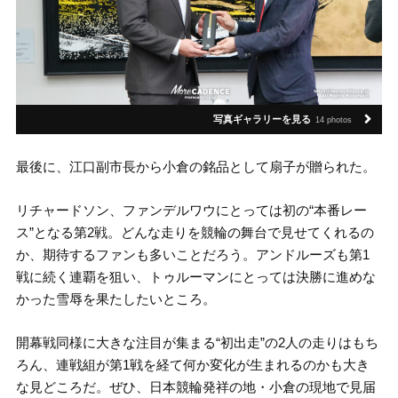
写真ギャラリーを見る
14 photos
最後に、江口副市長から小倉の銘品として扇子が贈られた。
リチャードソン、ファンデルワウにとっては初の“本番レー
ス”となる第2戦。どんな走りを競輪の舞台で見せてくれるの
か、期待するファンも多いことだろう。アンドルーズも第1
戦に続く連覇を狙い、トゥルーマンにとっては決勝に進めな
かった雪辱を果たしたいところ。
開幕戦同様に大きな注目が集まる“初出走”の2人の走りはもち
ろん、連戦組が第1戦を経て何か変化が生まれるのかも大き
な見どころだ。ぜひ、日本競輪発祥の地・小倉の現地で見届