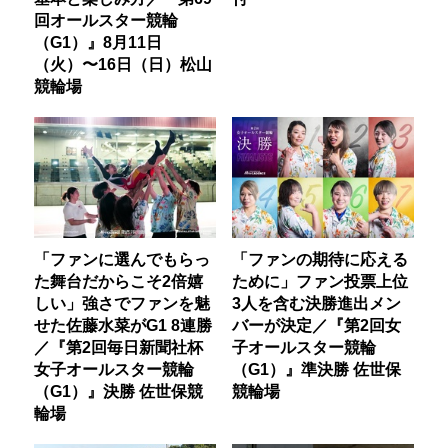
回オールスター競輪
（G1）』8月11日
（火）〜16日（日）松山
競輪場
「ファンに選んでもらっ
「ファンの期待に応える
た舞台だからこそ2倍嬉
ために」ファン投票上位
しい」強さでファンを魅
3人を含む決勝進出メン
せた佐藤水菜がG1 8連勝
バーが決定／『第2回女
／『第2回毎日新聞社杯
子オールスター競輪
女子オールスター競輪
（G1）』準決勝 佐世保
（G1）』決勝 佐世保競
競輪場
輪場