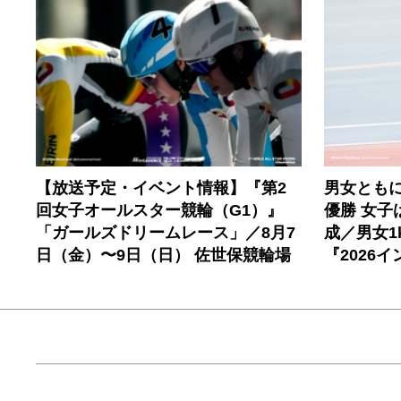
【放送予定・イベント情報】『第2
男女とも
回女子オールスター競輪（G1）』
優勝 女子
「ガールズドリームレース」／8月7
成／男女1
日（金）〜9日（日） 佐世保競輪場
『2026