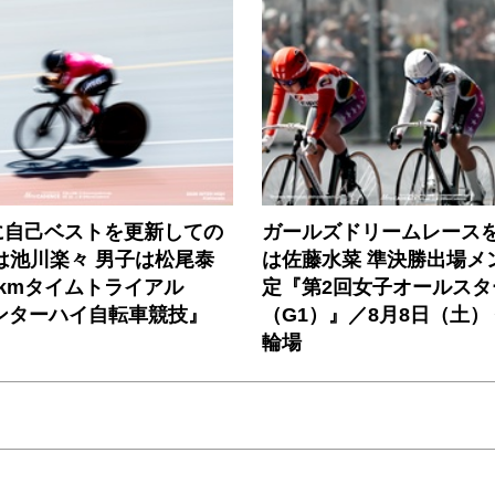
に自己ベストを更新しての
ガールズドリームレース
は池川楽々 男子は松尾泰
は佐藤水菜 準決勝出場メ
kmタイムトライアル
定『第2回女子オールスタ
インターハイ自転車競技』
（G1）』／8月8日（土）
輪場