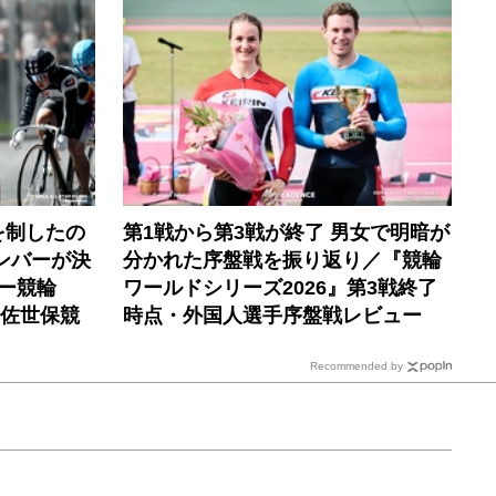
を制したの
第1戦から第3戦が終了 男女で明暗が
ンバーが決
分かれた序盤戦を振り返り／『競輪
ー競輪
ワールドシリーズ2026』第3戦終了
 佐世保競
時点・外国人選手序盤戦レビュー
Recommended by