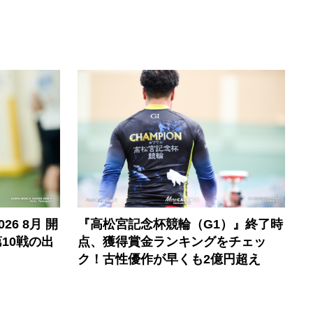
6 8月 開
『高松宮記念杯競輪（G1）』終了時
10戦の出
点、獲得賞金ランキングをチェッ
ク！古性優作が早くも2億円超え