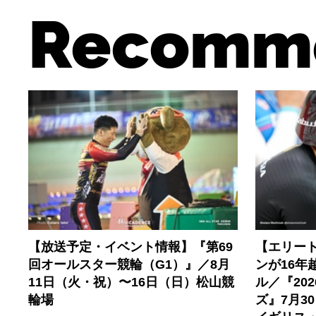
Recomm
【放送予定・イベント情報】『第69
【エリー
回オールスター競輪（G1）』／8月
ンが16年
11日（火・祝）〜16日（日）松山競
ル／『20
輪場
ズ』7月3