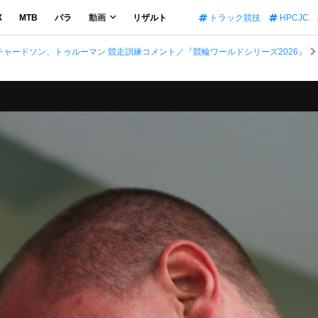
X
MTB
パラ
動画
リザルト
トラック競技
HPCJC
ャードソン、トゥルーマン 競走訓練コメント／『競輪ワールドシリーズ2026』