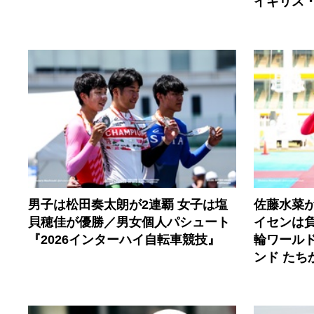
イギリス
男子は松田奏太朗が2連覇 女子は塩
佐藤水菜
貝穂佳が優勝／男女個人パシュート
イセンは
『2026インターハイ自転車競技』
輪ワールド
ンド たち