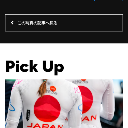
この写真の記事へ戻る
Pick Up