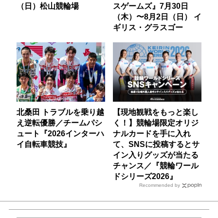
（日）松山競輪場
スゲームズ』7月30日
（木）〜8月2日（日） イ
ギリス・グラスゴー
北桑田 トラブルを乗り越
【現地観戦をもっと楽し
え逆転優勝／チームパシ
く！】競輪場限定オリジ
ュート『2026インターハ
ナルカードを手に入れ
イ自転車競技』
て、SNSに投稿するとサ
イン入りグッズが当たる
チャンス／『競輪ワール
ドシリーズ2026』
Recommended by