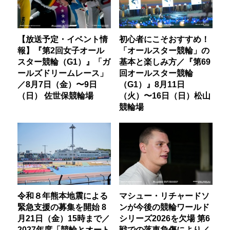
【放送予定・イベント情
初心者にこそおすすめ！
報】『第2回女子オール
「オールスター競輪」の
スター競輪（G1）』「ガ
基本と楽しみ方／『第69
ールズドリームレース」
回オールスター競輪
／8月7日（金）〜9日
（G1）』8月11日
（日） 佐世保競輪場
（火）〜16日（日）松山
競輪場
令和８年熊本地震による
マシュー・リチャードソ
緊急支援の募集を開始 8
ンが今後の競輪ワールド
月21日（金）15時まで／
シリーズ2026を欠場 第6
2027年度「競輪とオート
戦での落車負傷により／