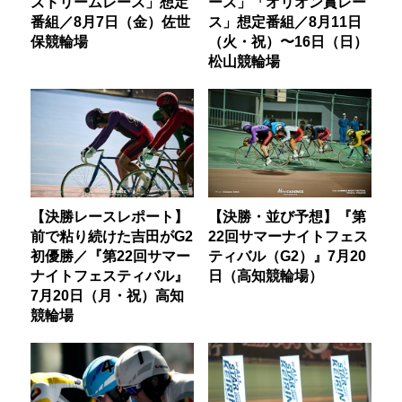
ズドリームレース」想定
ース」「オリオン賞レー
番組／8月7日（金）佐世
ス」想定番組／8月11日
保競輪場
（火・祝）〜16日（日）
松山競輪場
【決勝レースレポート】
【決勝・並び予想】『第
前で粘り続けた吉田がG2
22回サマーナイトフェス
初優勝／『第22回サマー
ティバル（G2）』7月20
ナイトフェスティバル』
日（高知競輪場）
7月20日（月・祝）高知
競輪場