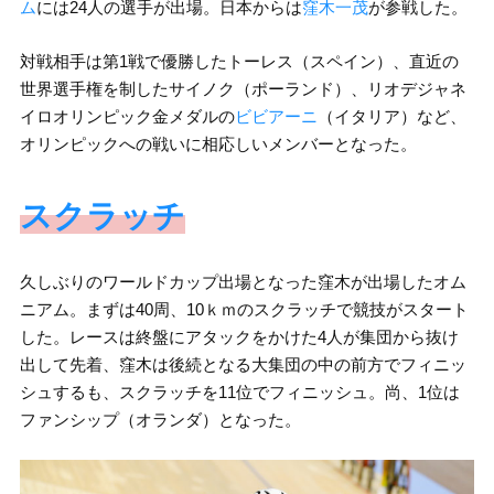
ム
には24人の選手が出場。日本からは
窪木一茂
が参戦した。
対戦相手は第1戦で優勝したトーレス（スペイン）、直近の
世界選手権を制したサイノク（ポーランド）、リオデジャネ
イロオリンピック金メダルの
ビビアーニ
（イタリア）など、
オリンピックへの戦いに相応しいメンバーとなった。
スクラッチ
久しぶりのワールドカップ出場となった窪木が出場したオム
ニアム。まずは40周、10ｋｍのスクラッチで競技がスタート
した。レースは終盤にアタックをかけた4人が集団から抜け
出して先着、窪木は後続となる大集団の中の前方でフィニッ
シュするも、スクラッチを11位でフィニッシュ。尚、1位は
ファンシップ（オランダ）となった。