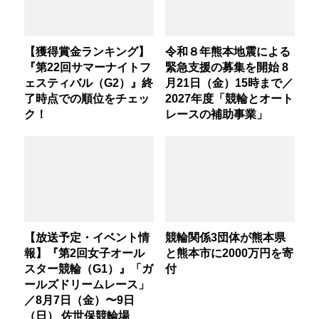
【獲得賞金ランキング】
令和８年熊本地震による
『第22回サマーナイトフ
緊急支援の募集を開始 8
ェスティバル（G2）』終
月21日（金）15時まで／
了時点での順位をチェッ
2027年度「競輪とオート
ク！
レースの補助事業」
【放送予定・イベント情
競輪関係3団体が熊本県
報】『第2回女子オール
と熊本市に2000万円を寄
スター競輪（G1）』「ガ
付
ールズドリームレース」
／8月7日（金）〜9日
（日） 佐世保競輪場