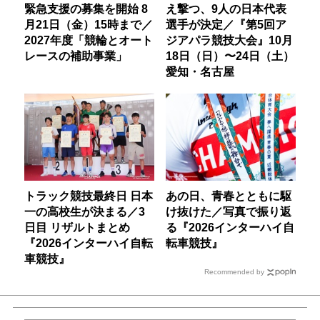
緊急支援の募集を開始 8
え撃つ、9人の日本代表
月21日（金）15時まで／
選手が決定／『第5回ア
2027年度「競輪とオート
ジアパラ競技大会』10月
レースの補助事業」
18日（日）〜24日（土）
愛知・名古屋
トラック競技最終日 日本
あの日、青春とともに駆
一の高校生が決まる／3
け抜けた／写真で振り返
日目 リザルトまとめ
る『2026インターハイ自
『2026インターハイ自転
転車競技』
車競技』
Recommended by