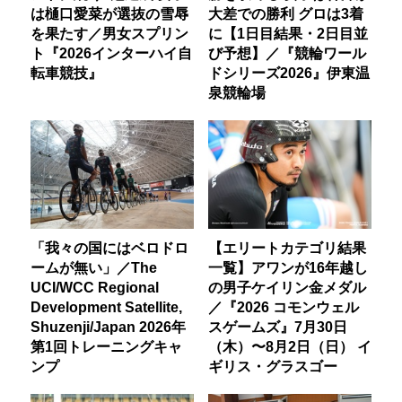
は樋口愛菜が選抜の雪辱
大差での勝利 グロは3着
を果たす／男女スプリン
に【1日目結果・2日目並
ト『2026インターハイ自
び予想】／『競輪ワール
転車競技』
ドシリーズ2026』伊東温
泉競輪場
「我々の国にはベロドロ
【エリートカテゴリ結果
ームが無い」／The
一覧】アワンが16年越し
UCI/WCC Regional
の男子ケイリン金メダル
Development Satellite,
／『2026 コモンウェル
Shuzenji/Japan 2026年
スゲームズ』7月30日
第1回トレーニングキャ
（木）〜8月2日（日） イ
ンプ
ギリス・グラスゴー