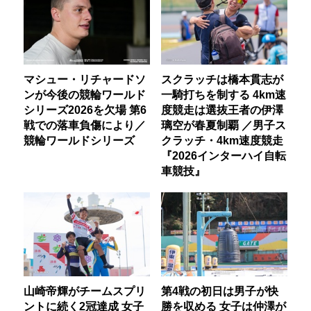
マシュー・リチャードソ
スクラッチは橋本貫志が
ンが今後の競輪ワールド
一騎打ちを制する 4km速
シリーズ2026を欠場 第6
度競走は選抜王者の伊澤
戦での落車負傷により／
璃空が春夏制覇 ／男子ス
競輪ワールドシリーズ
クラッチ・4km速度競走
『2026インターハイ自転
車競技』
山崎帝輝がチームスプリ
第4戦の初日は男子が快
ントに続く2冠達成 女子
勝を収める 女子は仲澤が