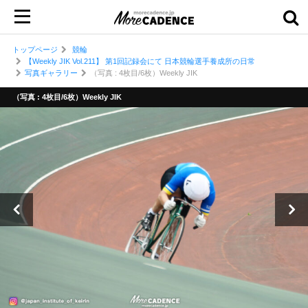
トップページ
競輪
【Weekly JIK Vol.211】 第1回記録会にて 日本競輪選手養成所の日常
写真ギャラリー
（写真 : 4枚目/6枚）Weekly JIK
（写真 : 4枚目/6枚）Weekly JIK