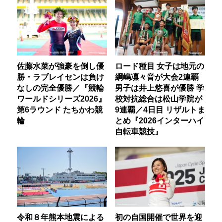
佐藤水菜が強豪を倒し優
ロード種目 女子は地元の
勝・ラブレイセンは負け
綱嶋凜々音が大会2連覇
なしの完全優勝／『競輪
男子は井上悠喜が優勝 学
ワールドシリーズ2026』
校対抗総合は松山学院が
第6ラウンド たちかわ競
9連覇／4日目 リザルトま
輪
とめ『2026インターハイ
自転車競技』
令和８年熊本地震による
初の自国開催で世界を迎