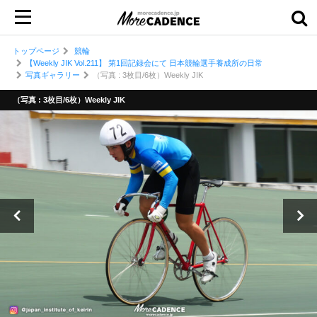
トップページ
競輪
【Weekly JIK Vol.211】 第1回記録会にて 日本競輪選手養成所の日常
写真ギャラリー
（写真 : 3枚目/6枚）Weekly JIK
（写真 : 3枚目/6枚）Weekly JIK