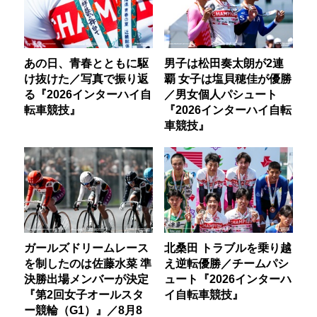
あの日、青春とともに駆
男子は松田奏太朗が2連
け抜けた／写真で振り返
覇 女子は塩貝穂佳が優勝
る『2026インターハイ自
／男女個人パシュート
転車競技』
『2026インターハイ自転
車競技』
ガールズドリームレース
北桑田 トラブルを乗り越
を制したのは佐藤水菜 準
え逆転優勝／チームパシ
決勝出場メンバーが決定
ュート『2026インターハ
『第2回女子オールスタ
イ自転車競技』
ー競輪（G1）』／8月8