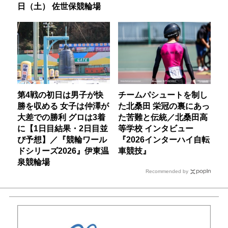
日（土） 佐世保競輪場
第4戦の初日は男子が快
チームパシュートを制し
勝を収める 女子は仲澤が
た北桑田 栄冠の裏にあっ
大差での勝利 グロは3着
た苦難と伝統／北桑田高
に【1日目結果・2日目並
等学校 インタビュー
び予想】／『競輪ワール
『2026インターハイ自転
ドシリーズ2026』伊東温
車競技』
泉競輪場
Recommended by