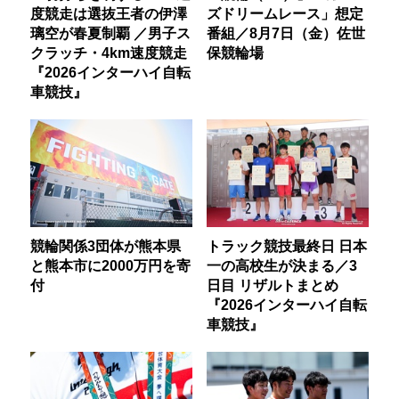
度競走は選抜王者の伊澤
ズドリームレース」想定
璃空が春夏制覇 ／男子ス
番組／8月7日（金）佐世
クラッチ・4km速度競走
保競輪場
『2026インターハイ自転
車競技』
競輪関係3団体が熊本県
トラック競技最終日 日本
と熊本市に2000万円を寄
一の高校生が決まる／3
付
日目 リザルトまとめ
『2026インターハイ自転
車競技』