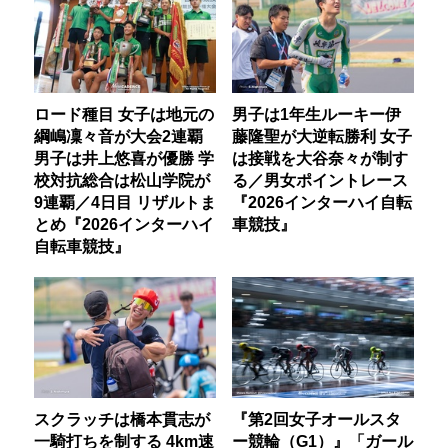
ロード種目 女子は地元の
男子は1年生ルーキー伊
綱嶋凜々音が大会2連覇
藤隆聖が大逆転勝利 女子
男子は井上悠喜が優勝 学
は接戦を大谷奈々が制す
校対抗総合は松山学院が
る／男女ポイントレース
9連覇／4日目 リザルトま
『2026インターハイ自転
とめ『2026インターハイ
車競技』
自転車競技』
スクラッチは橋本貫志が
『第2回女子オールスタ
一騎打ちを制する 4km速
ー競輪（G1）』「ガール