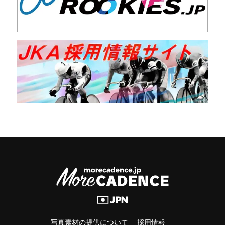
写真素材の提供について
採用情報