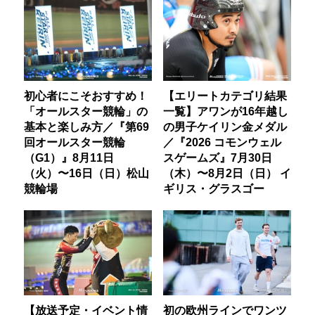
初心者にこそおすすめ！
【エリートカテゴリ結果
「オールスター競輪」の
一覧】アワンが16年越し
基本と楽しみ方／『第69
の男子ケイリン金メダル
回オールスター競輪
／『2026 コモンウェル
（G1）』8月11日
スゲームズ』7月30日
（火）〜16日（日）松山
（木）〜8月2日（日） イ
競輪場
ギリス・グラスゴー
【放送予定・イベント情
初の欧州ラインでワンツ