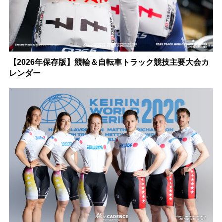
【2026年保存版】競輪＆自転車トラック競技主要大会カ
レンダー