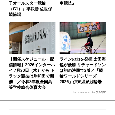
子オールスター競輪
車競技』
（G1）』準決勝 佐世保
競輪場
【開催スケジュール・配
ラインの力を発揮 太田海
信情報】2026インターハ
也が優勝 リチャードソン
イ 7月30日（木）から ト
は初の決勝で3着／『競
ラック競技は岸和田で開
輪ワールドシリーズ
催！／令和8年度全国高
2026』伊東温泉競輪場
等学校総合体育大会
Recommended by