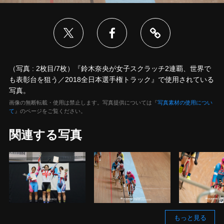
（写真 : 2枚目/7枚）『鈴木奈央が女子スクラッチ2連覇、世界で
も表彰台を狙う／2018全日本選手権トラック』で使用されている
写真。
画像の無断転載・使用は禁止します。写真提供については『
写真素材の使用につい
て
』のページをご覧ください。
関連する写真
もっと見る