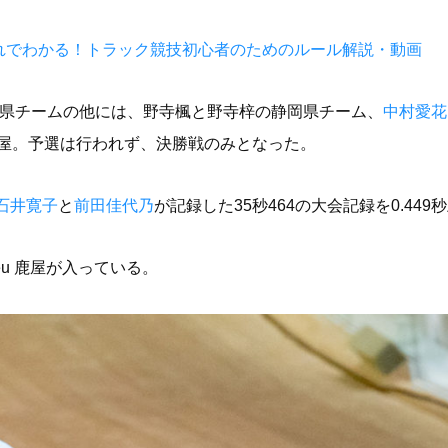
れでわかる！トラック競技初心者のためのルール解説・動画
城県チームの他には、野寺楓と野寺梓の静岡県チーム、
中村愛花
eu 鹿屋。予選は行われず、決勝戦のみとなった。
石井寛子
と
前田佳代乃
が記録した35秒464の大会記録を0.449
leu 鹿屋が入っている。