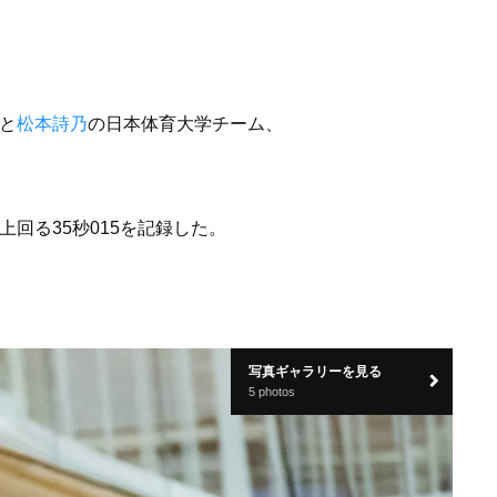
と
松本詩乃
の日本体育大学チーム、
秒上回る35秒015を記録した。
写真ギャラリーを見る
5 photos