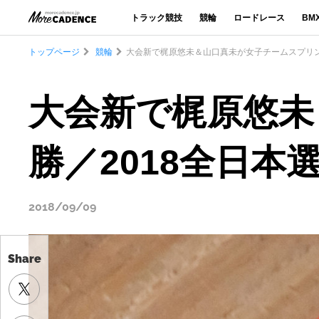
トラック競技
競輪
ロードレース
BM
トップページ
競輪
大会新で梶原悠未＆山口真未が女子チームスプリン
大会新で梶原悠未
勝／2018全日本
2018/09/09
Share