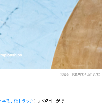
茨城県（梶原悠未＆山口真未）
日本選手権トラック
）』の2日目が行