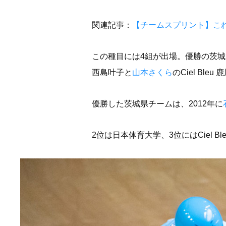
関連記事：
【チームスプリント】こ
この種目には4組が出場。優勝の茨
西島叶子と
山本さくら
のCiel Bl
優勝した茨城県チームは、2012年に
2位は日本体育大学、3位にはCiel B