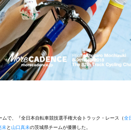
ロームで、『全日本自転車競技選手権大会トラック・レース（
全
悠未
と
山口真未
の茨城県チームが優勝した。