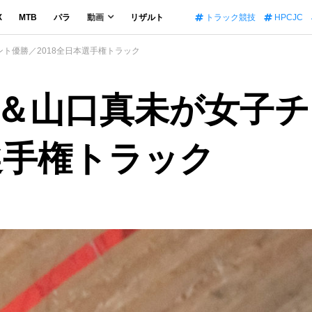
X
MTB
パラ
動画
リザルト
トラック競技
HPCJC
ト優勝／2018全日本選手権トラック
＆山口真未が女子
選手権トラック