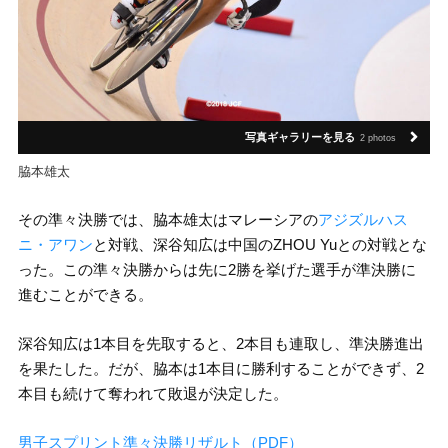
写真ギャラリーを見る
2 photos
脇本雄太
その準々決勝では、脇本雄太はマレーシアの
アジズルハス
ニ・アワン
と対戦、深谷知広は中国のZHOU Yuとの対戦とな
った。この準々決勝からは先に2勝を挙げた選手が準決勝に
進むことができる。
深谷知広は1本目を先取すると、2本目も連取し、準決勝進出
を果たした。だが、脇本は1本目に勝利することができず、2
本目も続けて奪われて敗退が決定した。
男子スプリント準々決勝リザルト（PDF）