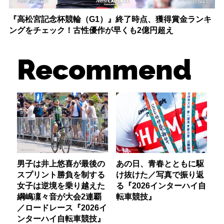
『高松宮記念杯競輪（G1）』終了時点、獲得賞金ランキ
ングをチェック！古性優作が早くも2億円超え
Recommend
男子は井上悠喜が最後の
あの日、青春とともに駆
スプリント勝負を制する
け抜けた／写真で振り返
女子は逆境を乗り越えた
る『2026インターハイ自
綱嶋凜々音が大会2連覇
転車競技』
／ロードレース『2026イ
ンターハイ自転車競技』