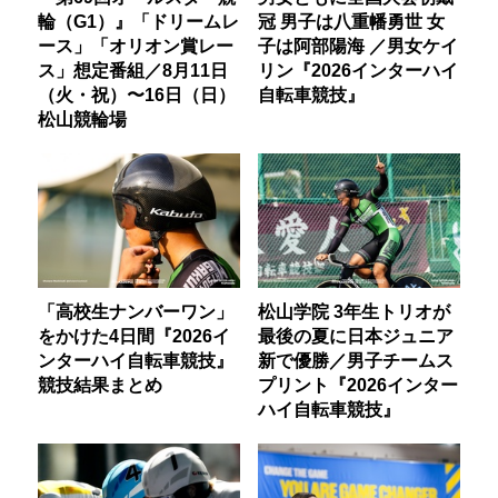
輪（G1）』「ドリームレ
冠 男子は八重幡勇世 女
ース」「オリオン賞レー
子は阿部陽海 ／男女ケイ
ス」想定番組／8月11日
リン『2026インターハイ
（火・祝）〜16日（日）
自転車競技』
松山競輪場
「高校生ナンバーワン」
松山学院 3年生トリオが
をかけた4日間『2026イ
最後の夏に日本ジュニア
ンターハイ自転車競技』
新で優勝／男子チームス
競技結果まとめ
プリント『2026インター
ハイ自転車競技』