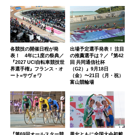
各競技の開催日程が発
出場予定選手発表！ 注目
表！ 4年に1度の祭典／
の推薦選手は？／『第42
『2027 UCI自転車競技世
回 共同通信社杯
界選手権』フランス・オ
（G2）』9月18日
ート=サヴォワ
（金）〜21日（月・祝）
富山競輪場
『第69回オールスター競
男女ともに全国大会初戴