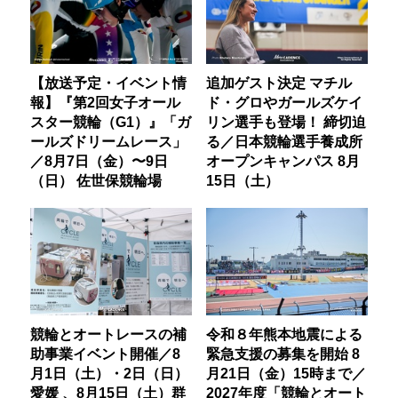
【放送予定・イベント情
追加ゲスト決定 マチル
報】『第2回女子オール
ド・グロやガールズケイ
スター競輪（G1）』「ガ
リン選手も登場！ 締切迫
ールズドリームレース」
る／日本競輪選手養成所
／8月7日（金）〜9日
オープンキャンパス 8月
（日） 佐世保競輪場
15日（土）
競輪とオートレースの補
令和８年熊本地震による
助事業イベント開催／8
緊急支援の募集を開始 8
月1日（土）・2日（日）
月21日（金）15時まで／
愛媛 、8月15日（土）群
2027年度「競輪とオート