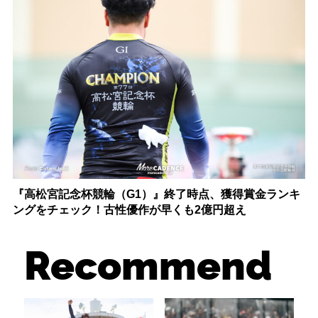
『高松宮記念杯競輪（G1）』終了時点、獲得賞金ランキ
ングをチェック！古性優作が早くも2億円超え
Recommend