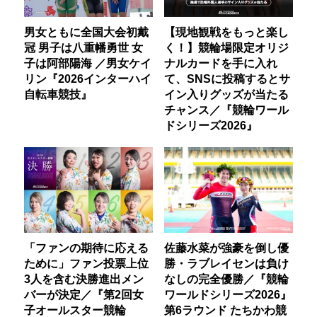
男女ともに全国大会初戴
【現地観戦をもっと楽し
冠 男子は八重幡勇世 女
く！】競輪場限定オリジ
子は阿部陽海 ／男女ケイ
ナルカードを手に入れ
リン『2026インターハイ
て、SNSに投稿するとサ
自転車競技』
イン入りグッズが当たる
チャンス／『競輪ワール
ドシリーズ2026』
「ファンの期待に応える
佐藤水菜が強豪を倒し優
ために」ファン投票上位
勝・ラブレイセンは負け
3人を含む決勝進出メン
なしの完全優勝／『競輪
バーが決定／『第2回女
ワールドシリーズ2026』
子オールスター競輪
第6ラウンド たちかわ競