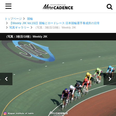
トップページ
競輪
【Weekly JIK Vol.192】競輪とロードレース 日本競輪選手養成所の日常
写真ギャラリー
（写真 : 3枚目/18枚）Weekly JIK
（写真 : 3枚目/18枚）Weekly JIK