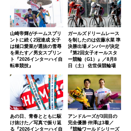
山崎帝輝がチームスプリ
ガールズドリームレース
ントに続く2冠達成 女子
を制したのは佐藤水菜 準
は樋口愛菜が選抜の雪辱
決勝出場メンバーが決定
を果たす／男女スプリン
『第2回女子オールスタ
ト『2026インターハイ自
ー競輪（G1）』／8月8
転車競技』
日（土） 佐世保競輪場
あの日、青春とともに駆
アンドルーズが3回目の
け抜けた／写真で振り返
完全優勝 仲澤は3着／
る『2026インターハイ自
『競輪ワールドシリーズ