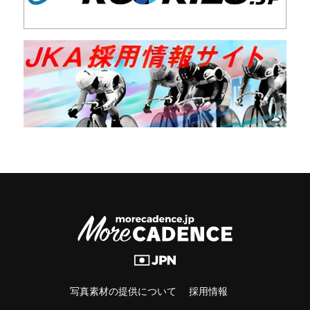
写真素材の提供について
採用情報