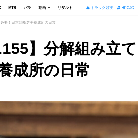
X
MTB
パラ
動画
リザルト
トラック競技
HPCJC
パワーが必要！日本競輪選手養成所の日常
 Vol.155】分解組
養成所の日常