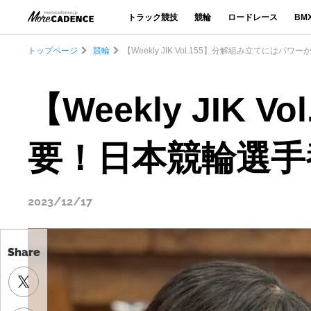
トラック競技
競輪
ロードレース
BM
トップページ
競輪
【Weekly JIK Vol.155】分解組み立てには
Share
【Weekly JIK
要！日本競輪選手
2023/12/17