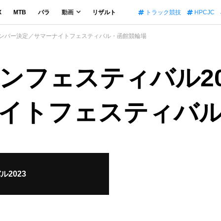
X
MTB
パラ
動画
リザルト
トラック競技
HPCJC
メンバー決定／サマーナイトフェスティバル・函館競輪場
ンフェスティバル20
イトフェスティバ
2023