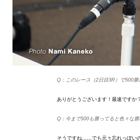
Q：このレース（2日目3R）で500
ありがとうございます！最速ですか
Q：今まで500も勝ってると色々な
そうですね……でも元々忘れっぽい