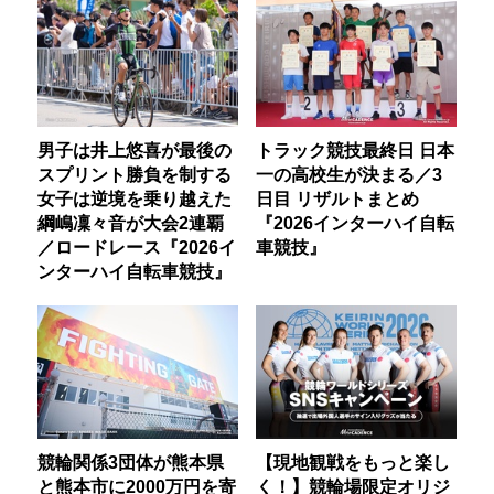
男子は井上悠喜が最後の
トラック競技最終日 日本
スプリント勝負を制する
一の高校生が決まる／3
女子は逆境を乗り越えた
日目 リザルトまとめ
綱嶋凜々音が大会2連覇
『2026インターハイ自転
／ロードレース『2026イ
車競技』
ンターハイ自転車競技』
競輪関係3団体が熊本県
【現地観戦をもっと楽し
と熊本市に2000万円を寄
く！】競輪場限定オリジ