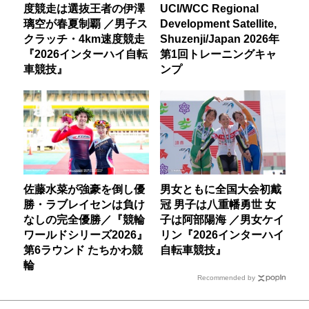
度競走は選抜王者の伊澤
UCI/WCC Regional
璃空が春夏制覇 ／男子ス
Development Satellite,
クラッチ・4km速度競走
Shuzenji/Japan 2026年
『2026インターハイ自転
第1回トレーニングキャ
車競技』
ンプ
佐藤水菜が強豪を倒し優
男女ともに全国大会初戴
勝・ラブレイセンは負け
冠 男子は八重幡勇世 女
なしの完全優勝／『競輪
子は阿部陽海 ／男女ケイ
ワールドシリーズ2026』
リン『2026インターハイ
第6ラウンド たちかわ競
自転車競技』
輪
Recommended by