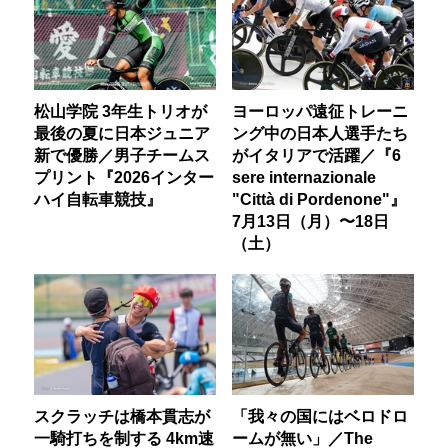
松山学院 3年生トリオが
ヨーロッパ遠征トレーニ
最後の夏に日本ジュニア
ング中の日本人選手たち
新で優勝／男子チームス
がイタリアで活躍／『6
プリント『2026インター
sere internazionale
ハイ自転車競技』
"Città di Pordenone"』
7月13日（月）〜18日
（土）
スクラッチは橋本貫志が
「我々の国にはベロドロ
一騎打ちを制する 4km速
ームが無い」／The