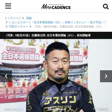
トップページ
競輪
いよいよスタート『全日本選抜競輪（G1）』前検インタビュー・並び予想／2月23
写真ギャラリー
（写真 : 9枚目/81枚）佐藤慎太郎, 全日本選抜競輪（G1）, 高知
（写真 : 9枚目/81枚）佐藤慎太郎, 全日本選抜競輪（G1）, 高知競輪場