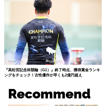
『高松宮記念杯競輪（G1）』終了時点、獲得賞金ランキ
ングをチェック！古性優作が早くも2億円超え
Recommend