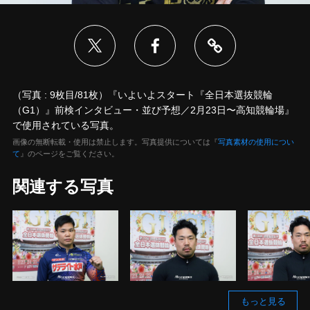
（写真 : 9枚目/81枚）『いよいよスタート『全日本選抜競輪
（G1）』前検インタビュー・並び予想／2月23日〜高知競輪場』
で使用されている写真。
画像の無断転載・使用は禁止します。写真提供については『
写真素材の使用につい
て
』のページをご覧ください。
関連する写真
もっと見る