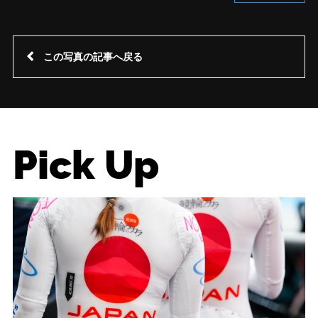
この写真の記事へ戻る
Pick Up