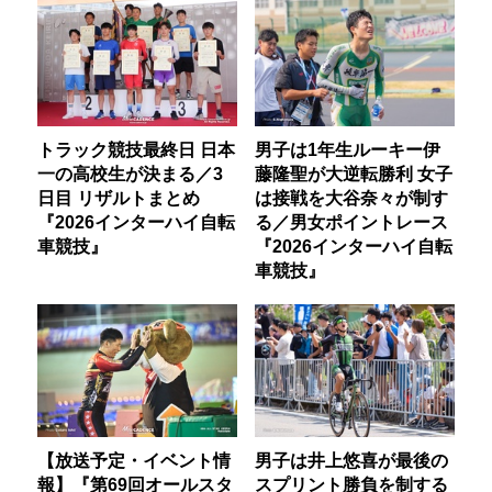
トラック競技最終日 日本
男子は1年生ルーキー伊
一の高校生が決まる／3
藤隆聖が大逆転勝利 女子
日目 リザルトまとめ
は接戦を大谷奈々が制す
『2026インターハイ自転
る／男女ポイントレース
車競技』
『2026インターハイ自転
車競技』
【放送予定・イベント情
男子は井上悠喜が最後の
報】『第69回オールスタ
スプリント勝負を制する