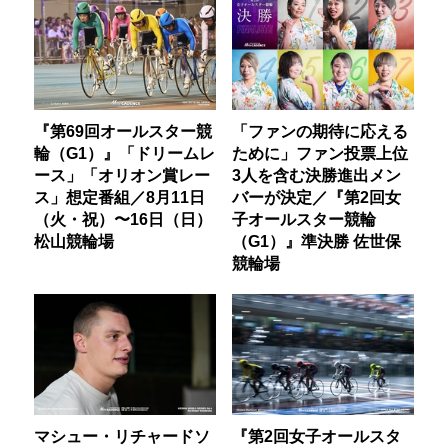
『第69回オールスター競
「ファンの期待に応える
輪（G1）』「ドリームレ
ために」ファン投票上位
ース」「オリオン賞レー
3人を含む決勝進出メン
ス」想定番組／8月11日
バーが決定／『第2回女
（火・祝）〜16日（日）
子オールスター競輪
松山競輪場
（G1）』準決勝 佐世保
競輪場
マシュー・リチャードソ
『第2回女子オールスタ