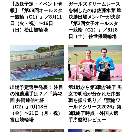
【放送予定・イベント情
ガールズドリームレース
報】『第69回オールスタ
を制したのは佐藤水菜 準
ー競輪（G1）』／8月11
決勝出場メンバーが決定
日（火・祝）〜16日
『第2回女子オールスタ
（日）松山競輪場
ー競輪（G1）』／8月8
日（土） 佐世保競輪場
出場予定選手発表！ 注目
第1戦から第3戦が終了 男
の推薦選手は？／『第42
女で明暗が分かれた序盤
回 共同通信社杯
戦を振り返り／『競輪ワ
（G2）』9月18日
ールドシリーズ2026』第
（金）〜21日（月・祝）
3戦終了時点・外国人選
富山競輪場
手序盤戦レビュー