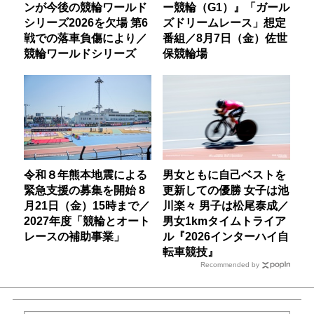
ンが今後の競輪ワールド
ー競輪（G1）』「ガール
シリーズ2026を欠場 第6
ズドリームレース」想定
戦での落車負傷により／
番組／8月7日（金）佐世
競輪ワールドシリーズ
保競輪場
令和８年熊本地震による
男女ともに自己ベストを
緊急支援の募集を開始 8
更新しての優勝 女子は池
月21日（金）15時まで／
川楽々 男子は松尾泰成／
2027年度「競輪とオート
男女1kmタイムトライア
レースの補助事業」
ル『2026インターハイ自
転車競技』
Recommended by