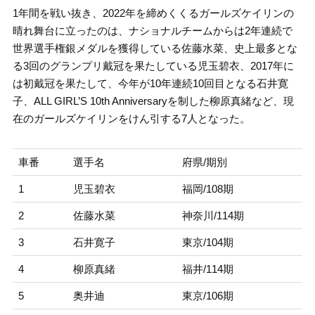
1年間を戦い抜き、2022年を締めくくるガールズケイリンの
晴れ舞台に立ったのは、ナショナルチームからは2年連続で
世界選手権銀メダルを獲得している佐藤水菜、史上最多とな
る3回のグランプリ戴冠を果たしている児玉碧衣、2017年に
は初戴冠を果たして、今年が10年連続10回目となる石井寛
子、ALL GIRL’S 10th Anniversaryを制した柳原真緒など、現
在のガールズケイリンをけん引する7人となった。
車番
選手名
府県/期別
1
児玉碧衣
福岡/108期
2
佐藤水菜
神奈川/114期
3
石井寛子
東京/104期
4
柳原真緒
福井/114期
5
奥井迪
東京/106期