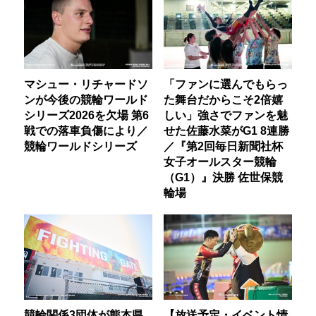
マシュー・リチャードソ
「ファンに選んでもらっ
ンが今後の競輪ワールド
た舞台だからこそ2倍嬉
シリーズ2026を欠場 第6
しい」強さでファンを魅
戦での落車負傷により／
せた佐藤水菜がG1 8連勝
競輪ワールドシリーズ
／『第2回毎日新聞社杯
女子オールスター競輪
（G1）』決勝 佐世保競
輪場
競輪関係3団体が熊本県
【放送予定・イベント情