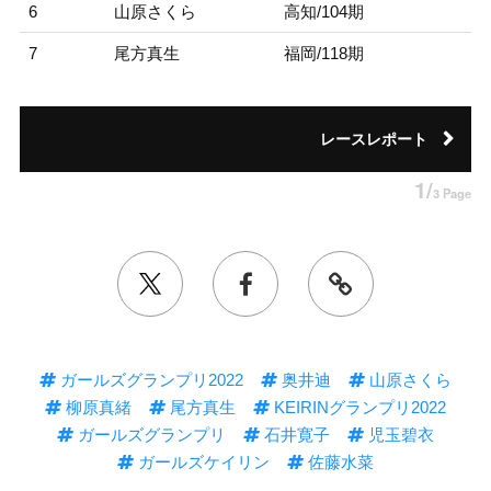
6
山原さくら
高知/104期
7
尾方真生
福岡/118期
レースレポート
1/
3 Page
ガールズグランプリ2022
奥井迪
山原さくら
柳原真緒
尾方真生
KEIRINグランプリ2022
ガールズグランプリ
石井寛子
児玉碧衣
ガールズケイリン
佐藤水菜