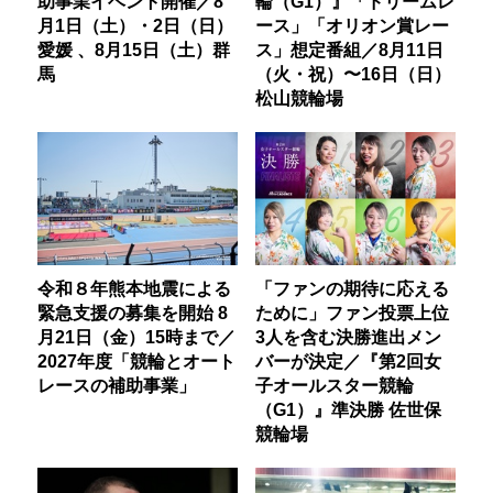
助事業イベント開催／8
輪（G1）』「ドリームレ
月1日（土）・2日（日）
ース」「オリオン賞レー
愛媛 、8月15日（土）群
ス」想定番組／8月11日
馬
（火・祝）〜16日（日）
松山競輪場
令和８年熊本地震による
「ファンの期待に応える
緊急支援の募集を開始 8
ために」ファン投票上位
月21日（金）15時まで／
3人を含む決勝進出メン
2027年度「競輪とオート
バーが決定／『第2回女
レースの補助事業」
子オールスター競輪
（G1）』準決勝 佐世保
競輪場