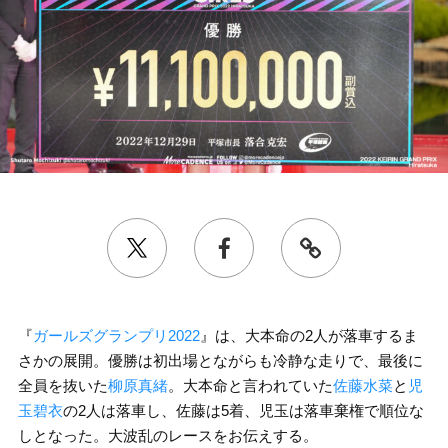
『
ガールズグランプリ2022
』は、大本命の2人が落車するま
さかの展開。優勝は初出場とながらも冷静な走りで、最後に
全員を抜いた
柳原真緒
。大本命と言われていた
佐藤水菜
と
児
玉碧衣
の2人は落車し、佐藤は5着、児玉は落車棄権で順位な
しとなった。大波乱のレースをお伝えする。