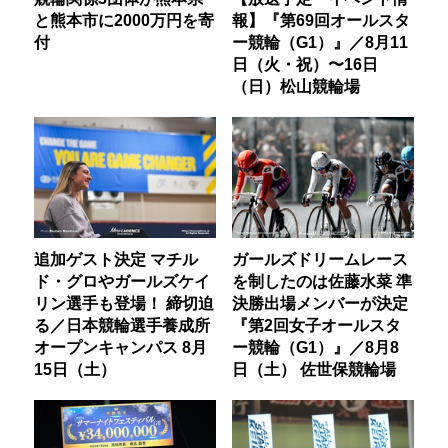
と熊本市に2000万円を寄
報】『第69回オールスタ
付
ー競輪（G1）』／8月11
日（火・祝）〜16日
（日）松山競輪場
追加ゲスト決定 マチル
ガールズドリームレース
ド・グロやガールズケイ
を制したのは佐藤水菜 準
リン選手も登場！ 締切迫
決勝出場メンバーが決定
る／日本競輪選手養成所
『第2回女子オールスタ
オープンキャンパス 8月
ー競輪（G1）』／8月8
15日（土）
日（土） 佐世保競輪場