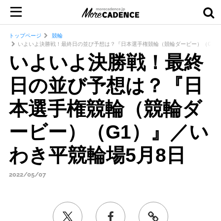
トップページ
競輪
いよいよ決勝戦！最終日の並び予想は？『日本選手権競輪（競輪ダービー）（G1）
いよいよ決勝戦！最終
日の並び予想は？『日
本選手権競輪（競輪ダ
ービー）（G1）』／い
わき平競輪場5月8日
2022/05/07