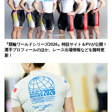
『競輪ワールドシリーズ2026』特設サイト＆PVが公開！
選手プロフィールのほか、レース出場情報などを随時更
新！