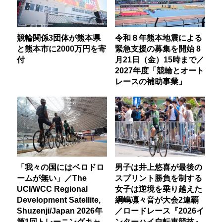
競輪関係3団体が熊本県
令和８年熊本地震による
と熊本市に2000万円を寄
緊急支援の募集を開始 8
付
月21日（金）15時まで／
2027年度「競輪とオート
レースの補助事業」
「我々の国にはベロドロ
男子は井上悠喜が最後の
ームが無い」／The
スプリント勝負を制する
UCI/WCC Regional
女子は逆境を乗り越えた
Development Satellite,
綱嶋凜々音が大会2連覇
Shuzenji/Japan 2026年
／ロードレース『2026イ
第1回トレーニングキャ
ンターハイ自転車競技』