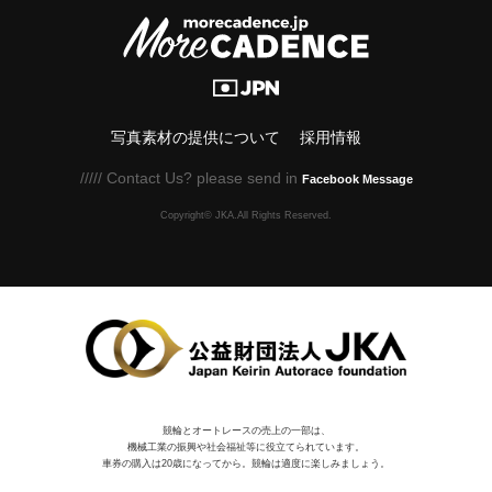
写真素材の提供について
採用情報
///// Contact Us? please send in
Facebook Message
Copyright© JKA.All Rights Reserved.
競輪とオートレースの売上の一部は、
機械⼯業の振興や社会福祉等に役⽴てられています。
車券の購入は20歳になってから。競輪は適度に楽しみましょう。