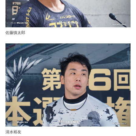
佐藤慎太郎
清水裕友