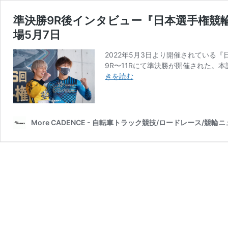
準決勝9R後インタビュー『日本選手権競
場5月7日
2022年5月3日より開催されている
9R〜11Rにて準決勝が開催された。
準
きを読む
決
勝
9R
後
More CADENCE - 自転車トラック競技/ロードレース/競輪
イ
ン
タ
ビ
ュ
ー
『日
本
選
手