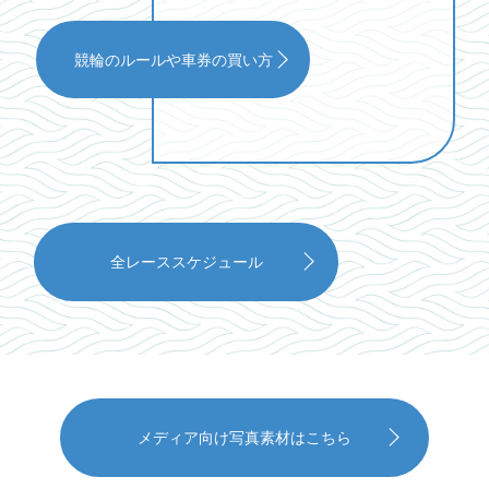
競輪のルールや車券の買い方
全レーススケジュール
メディア向け写真素材はこちら