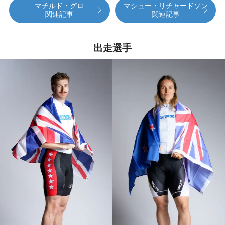
マチルド・グロ
マシュー・リチャードソン
関連記事
関連記事
出走選手