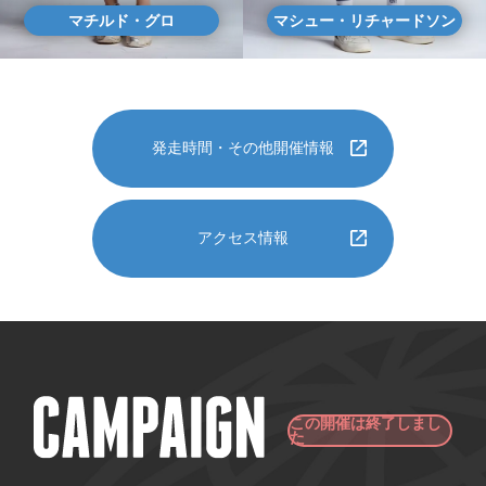
マチルド・グロ
マシュー・リチャードソン
発走時間・
その他開催情報
アクセス情報
この開催は終了しまし
た