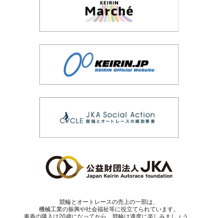
競輪とオートレースの売上の一部は、
機械⼯業の振興や社会福祉等に役⽴てられています。
車券の購入は20歳になってから。競輪は適度に楽しみましょう。