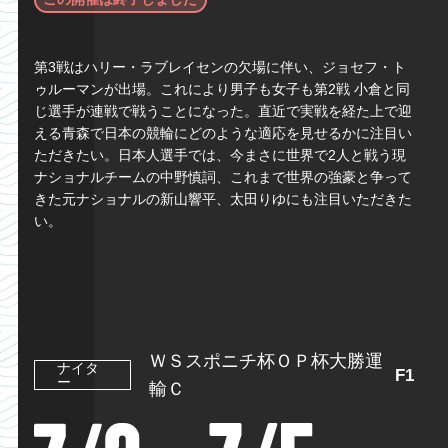
第3戦はハリー・ラブレイセンの欠場に伴い、ジョセフ・ト
ゥルーマンが出場。これにより男子も女子も第2戦 小倉と同
じ選手が連戦で戦うことになった。直近で実戦を経た上で迎
える青森で日本の競輪にどのような適応を見せるかに注目い
ただきたい。日本人選手では、今まさに世界で2人と戦う現
ナショナルチームの中野慎詞、これまで世界の強豪と争って
きた元ナショナルの新山響平、太田りゆにも注目いただきた
い。
ＷＳスポニチ杯ＯＰ杯大勝運
ナイタ
F1
ー
輸Ｃ