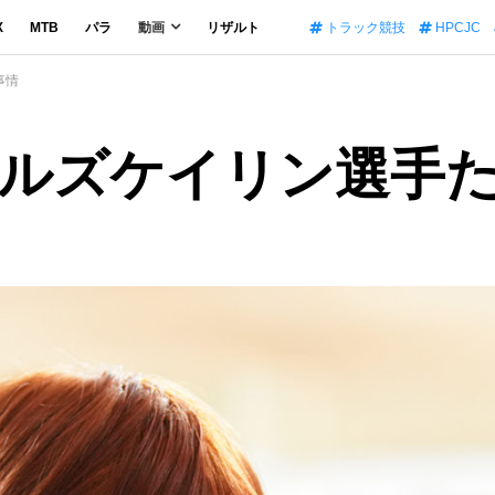
X
MTB
パラ
動画
リザルト
トラック競技
HPCJC
事情
ルズケイリン選手