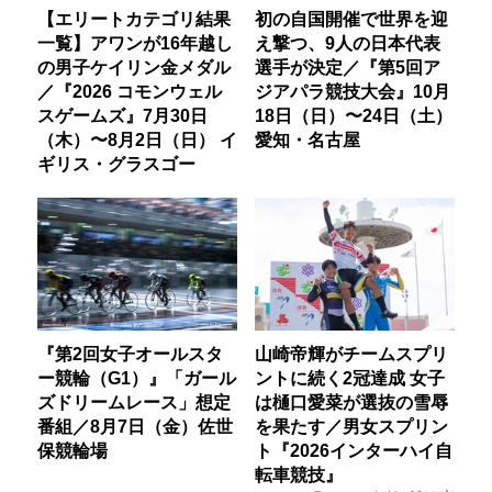
【エリートカテゴリ結果
初の自国開催で世界を迎
一覧】アワンが16年越し
え撃つ、9人の日本代表
の男子ケイリン金メダル
選手が決定／『第5回ア
／『2026 コモンウェル
ジアパラ競技大会』10月
スゲームズ』7月30日
18日（日）〜24日（土）
（木）〜8月2日（日） イ
愛知・名古屋
ギリス・グラスゴー
『第2回女子オールスタ
山崎帝輝がチームスプリ
ー競輪（G1）』「ガール
ントに続く2冠達成 女子
ズドリームレース」想定
は樋口愛菜が選抜の雪辱
番組／8月7日（金）佐世
を果たす／男女スプリン
保競輪場
ト『2026インターハイ自
転車競技』