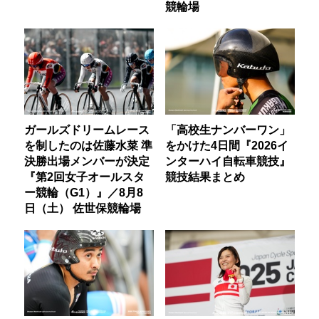
競輪場
ガールズドリームレース
「高校生ナンバーワン」
を制したのは佐藤水菜 準
をかけた4日間『2026イ
決勝出場メンバーが決定
ンターハイ自転車競技』
『第2回女子オールスタ
競技結果まとめ
ー競輪（G1）』／8月8
日（土） 佐世保競輪場