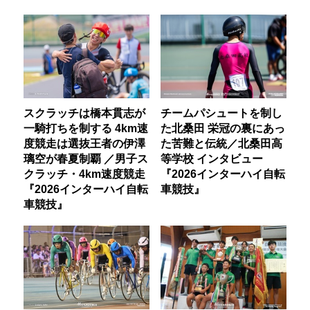
スクラッチは橋本貫志が
チームパシュートを制し
一騎打ちを制する 4km速
た北桑田 栄冠の裏にあっ
度競走は選抜王者の伊澤
た苦難と伝統／北桑田高
璃空が春夏制覇 ／男子ス
等学校 インタビュー
クラッチ・4km速度競走
『2026インターハイ自転
『2026インターハイ自転
車競技』
車競技』