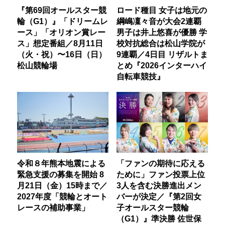
『第69回オールスター競
ロード種目 女子は地元の
輪（G1）』「ドリームレ
綱嶋凜々音が大会2連覇
ース」「オリオン賞レー
男子は井上悠喜が優勝 学
ス」想定番組／8月11日
校対抗総合は松山学院が
（火・祝）〜16日（日）
9連覇／4日目 リザルトま
松山競輪場
とめ『2026インターハイ
自転車競技』
令和８年熊本地震による
「ファンの期待に応える
緊急支援の募集を開始 8
ために」ファン投票上位
月21日（金）15時まで／
3人を含む決勝進出メン
2027年度「競輪とオート
バーが決定／『第2回女
レースの補助事業」
子オールスター競輪
（G1）』準決勝 佐世保