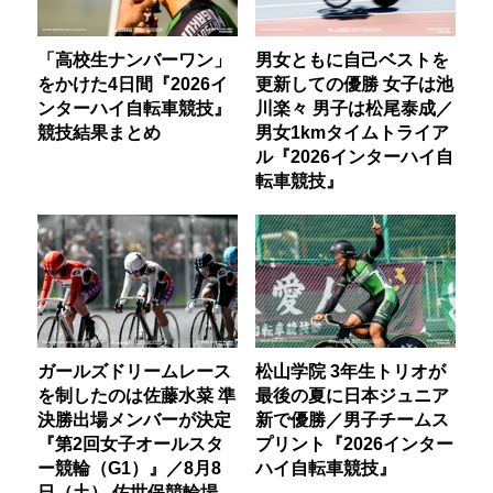
「高校生ナンバーワン」
男女ともに自己ベストを
をかけた4日間『2026イ
更新しての優勝 女子は池
ンターハイ自転車競技』
川楽々 男子は松尾泰成／
競技結果まとめ
男女1kmタイムトライア
ル『2026インターハイ自
転車競技』
ガールズドリームレース
松山学院 3年生トリオが
を制したのは佐藤水菜 準
最後の夏に日本ジュニア
決勝出場メンバーが決定
新で優勝／男子チームス
『第2回女子オールスタ
プリント『2026インター
ー競輪（G1）』／8月8
ハイ自転車競技』
日（土） 佐世保競輪場