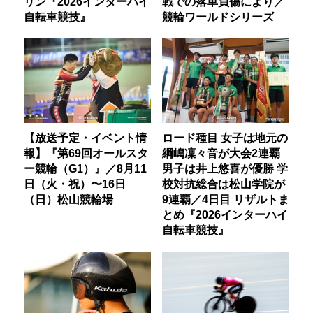
リン『2026インターハイ
戦での落車負傷により／
自転車競技』
競輪ワールドシリーズ
【放送予定・イベント情
ロード種目 女子は地元の
報】『第69回オールスタ
綱嶋凜々音が大会2連覇
ー競輪（G1）』／8月11
男子は井上悠喜が優勝 学
日（火・祝）〜16日
校対抗総合は松山学院が
（日）松山競輪場
9連覇／4日目 リザルトま
とめ『2026インターハイ
自転車競技』