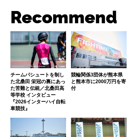
Recommend
チームパシュートを制し
競輪関係3団体が熊本県
た北桑田 栄冠の裏にあっ
と熊本市に2000万円を寄
た苦難と伝統／北桑田高
付
等学校 インタビュー
『2026インターハイ自転
車競技』