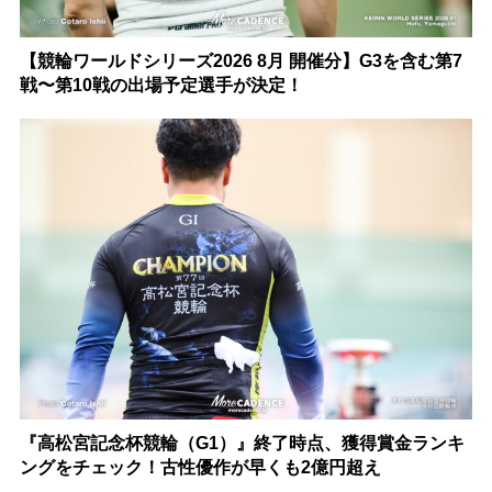
【競輪ワールドシリーズ2026 8月 開催分】G3を含む第7
戦〜第10戦の出場予定選手が決定！
『高松宮記念杯競輪（G1）』終了時点、獲得賞金ランキ
ングをチェック！古性優作が早くも2億円超え