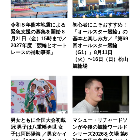
令和８年熊本地震による
初心者にこそおすすめ！
緊急支援の募集を開始 8
「オールスター競輪」の
月21日（金）15時まで／
基本と楽しみ方／『第69
2027年度「競輪とオート
回オールスター競輪
レースの補助事業」
（G1）』8月11日
（火）〜16日（日）松山
競輪場
男女ともに全国大会初戴
マシュー・リチャードソ
冠 男子は八重幡勇世 女
ンが今後の競輪ワールド
子は阿部陽海 ／男女ケイ
シリーズ2026を欠場 第6