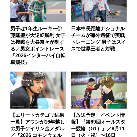
男子は1年生ルーキー伊
日本中長距離ナショナル
藤隆聖が大逆転勝利 女子
チームが海外遠征で実戦
は接戦を大谷奈々が制す
トレーニング 男子はスイ
る／男女ポイントレース
スで世界王者と対戦
『2026インターハイ自転
車競技』
【エリートカテゴリ結果
【放送予定・イベント情
一覧】アワンが16年越し
報】『第69回オールスタ
の男子ケイリン金メダル
ー競輪（G1）』／8月11
／『2026 コモンウェル
日（火・祝）〜16日