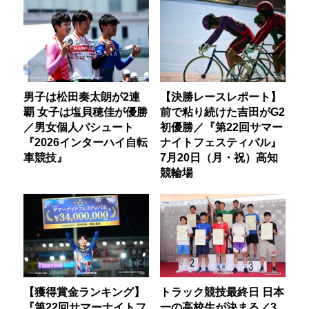
男子は松田奏太朗が2連
【決勝レースレポート】
覇 女子は塩貝穂佳が優勝
前で粘り続けた吉田がG2
／男女個人パシュート
初優勝／『第22回サマー
『2026インターハイ自転
ナイトフェスティバル』
車競技』
7月20日（月・祝）高知
競輪場
【獲得賞金ランキング】
トラック競技最終日 日本
『第22回サマーナイトフ
一の高校生が決まる／3