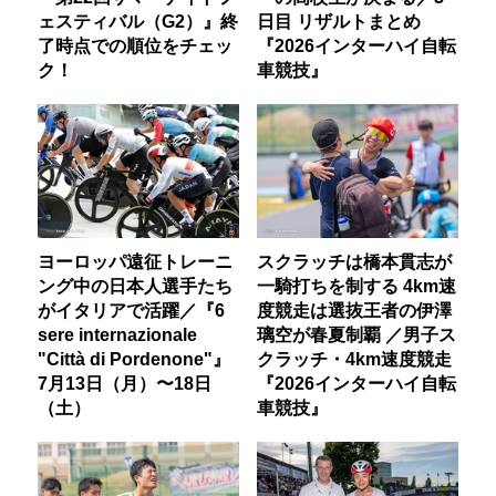
ェスティバル（G2）』終
日目 リザルトまとめ
了時点での順位をチェッ
『2026インターハイ自転
ク！
車競技』
ヨーロッパ遠征トレーニ
スクラッチは橋本貫志が
ング中の日本人選手たち
一騎打ちを制する 4km速
がイタリアで活躍／『6
度競走は選抜王者の伊澤
sere internazionale
璃空が春夏制覇 ／男子ス
"Città di Pordenone"』
クラッチ・4km速度競走
7月13日（月）〜18日
『2026インターハイ自転
（土）
車競技』