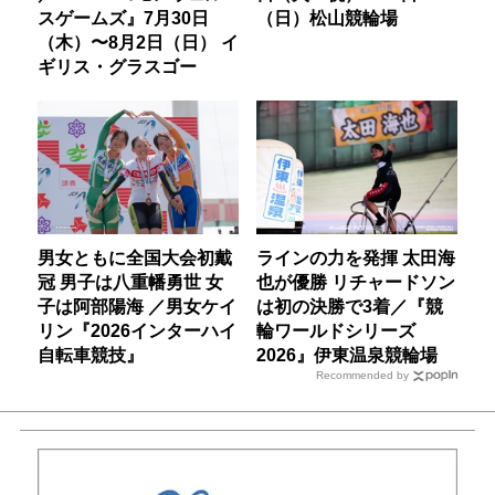
スゲームズ』7月30日
（日）松山競輪場
（木）〜8月2日（日） イ
ギリス・グラスゴー
男女ともに全国大会初戴
ラインの力を発揮 太田海
冠 男子は八重幡勇世 女
也が優勝 リチャードソン
子は阿部陽海 ／男女ケイ
は初の決勝で3着／『競
リン『2026インターハイ
輪ワールドシリーズ
自転車競技』
2026』伊東温泉競輪場
Recommended by