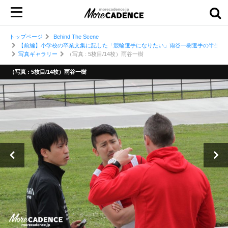
トップページ
Behind The Scene
【前編】小学校の卒業文集に記した「競輪選手になりたい」雨谷一樹選手の半生
写真ギャラリー
（写真 : 5枚目/14枚）雨谷一樹
（写真 : 5枚目/14枚）雨谷一樹