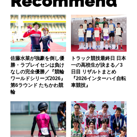
Recommend
佐藤水菜が強豪を倒し優
トラック競技最終日 日本
勝・ラブレイセンは負け
一の高校生が決まる／3
なしの完全優勝／『競輪
日目 リザルトまとめ
ワールドシリーズ2026』
『2026インターハイ自転
第6ラウンド たちかわ競
車競技』
輪