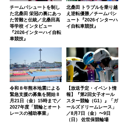
チームパシュートを制し
北桑田 トラブルを乗り越
た北桑田 栄冠の裏にあっ
え逆転優勝／チームパシ
た苦難と伝統／北桑田高
ュート『2026インターハ
等学校 インタビュー
イ自転車競技』
『2026インターハイ自転
車競技』
令和８年熊本地震による
【放送予定・イベント情
緊急支援の募集を開始 8
報】『第2回女子オール
月21日（金）15時まで／
スター競輪（G1）』「ガ
2027年度「競輪とオート
ールズドリームレース」
レースの補助事業」
／8月7日（金）〜9日
（日） 佐世保競輪場