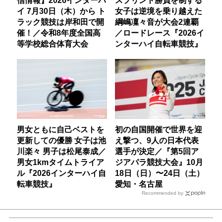
信情報】2026インターハ
スプリント勝負を制する
イ 7月30日（木）から ト
女子は逆境を乗り越えた
ラック競技は岸和田で開
綱嶋凜々音が大会2連覇
催！／令和8年度全国高
／ロードレース『2026イ
等学校総合体育大会
ンターハイ自転車競技』
男女ともに自己ベストを
初の自国開催で世界を迎
更新しての優勝 女子は池
え撃つ、9人の日本代表
川楽々 男子は松尾泰成／
選手が決定／『第5回ア
男女1kmタイムトライア
ジアパラ競技大会』10月
ル『2026インターハイ自
18日（日）〜24日（土）
転車競技』
愛知・名古屋
Recommended by