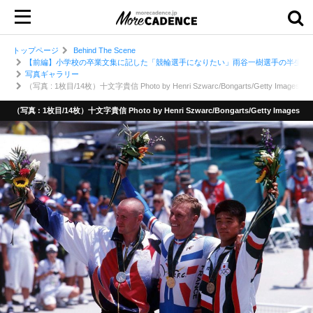
トップページ
Behind The Scene
【前編】小学校の卒業文集に記した「競輪選手になりたい」雨谷一樹選手の半生
写真ギャラリー
（写真 : 1枚目/14枚）十文字貴信 Photo by Henri Szwarc/Bongarts/Getty Images
（写真 : 1枚目/14枚）十文字貴信 Photo by Henri Szwarc/Bongarts/Getty Images