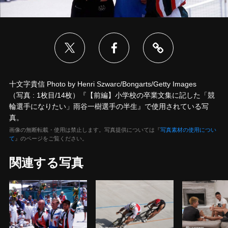
十文字貴信 Photo by Henri Szwarc/Bongarts/Getty Images
（写真 : 1枚目/14枚）『【前編】小学校の卒業文集に記した「競
輪選手になりたい」雨谷一樹選手の半生』で使用されている写
真。
画像の無断転載・使用は禁止します。写真提供については『
写真素材の使用につい
て
』のページをご覧ください。
関連する写真