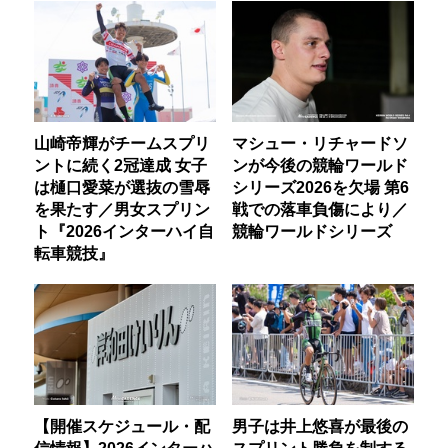
山崎帝輝がチームスプリ
マシュー・リチャードソ
ントに続く2冠達成 女子
ンが今後の競輪ワールド
は樋口愛菜が選抜の雪辱
シリーズ2026を欠場 第6
を果たす／男女スプリン
戦での落車負傷により／
ト『2026インターハイ自
競輪ワールドシリーズ
転車競技』
【開催スケジュール・配
男子は井上悠喜が最後の