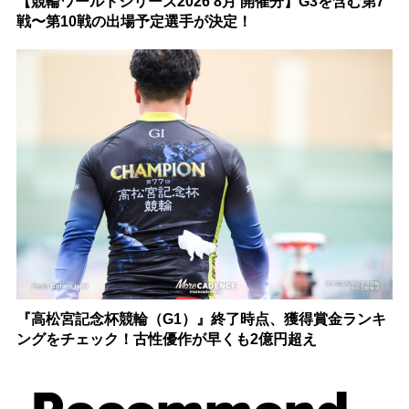
【競輪ワールドシリーズ2026 8月 開催分】G3を含む第7
戦〜第10戦の出場予定選手が決定！
『高松宮記念杯競輪（G1）』終了時点、獲得賞金ランキ
ングをチェック！古性優作が早くも2億円超え