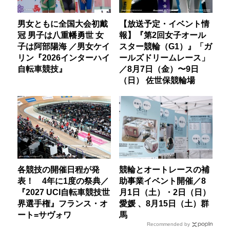
男女ともに全国大会初戴
【放送予定・イベント情
冠 男子は八重幡勇世 女
報】『第2回女子オール
子は阿部陽海 ／男女ケイ
スター競輪（G1）』「ガ
リン『2026インターハイ
ールズドリームレース」
自転車競技』
／8月7日（金）〜9日
（日） 佐世保競輪場
各競技の開催日程が発
競輪とオートレースの補
表！ 4年に1度の祭典／
助事業イベント開催／8
『2027 UCI自転車競技世
月1日（土）・2日（日）
界選手権』フランス・オ
愛媛 、8月15日（土）群
ート=サヴォワ
馬
Recommended by