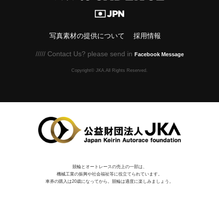
写真素材の提供について
採用情報
///// Contact Us? please send in
Facebook Message
Copyright© JKA.All Rights Reserved.
競輪とオートレースの売上の一部は、
機械⼯業の振興や社会福祉等に役⽴てられています。
車券の購入は20歳になってから。競輪は適度に楽しみましょう。