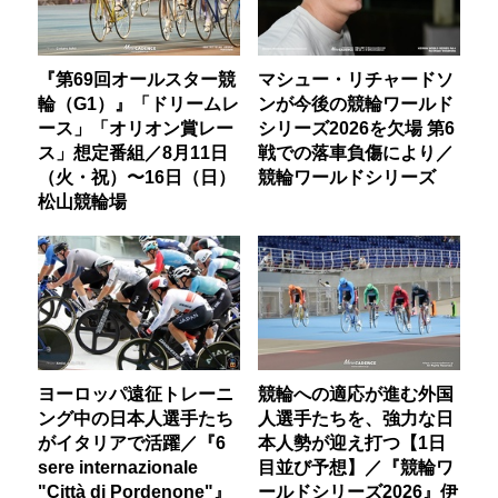
『第69回オールスター競
マシュー・リチャードソ
輪（G1）』「ドリームレ
ンが今後の競輪ワールド
ース」「オリオン賞レー
シリーズ2026を欠場 第6
ス」想定番組／8月11日
戦での落車負傷により／
（火・祝）〜16日（日）
競輪ワールドシリーズ
松山競輪場
ヨーロッパ遠征トレーニ
競輪への適応が進む外国
ング中の日本人選手たち
人選手たちを、強力な日
がイタリアで活躍／『6
本人勢が迎え打つ【1日
sere internazionale
目並び予想】／『競輪ワ
"Città di Pordenone"』
ールドシリーズ2026』伊