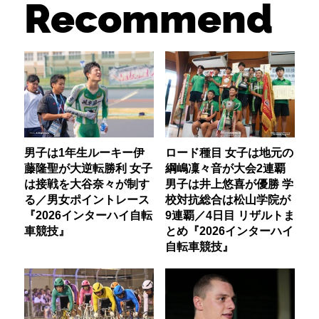
Recommend
男子は1年生ルーキー伊
ロード種目 女子は地元の
藤隆聖が大逆転勝利 女子
綱嶋凜々音が大会2連覇
は接戦を大谷奈々が制す
男子は井上悠喜が優勝 学
る／男女ポイントレース
校対抗総合は松山学院が
『2026インターハイ自転
9連覇／4日目 リザルトま
車競技』
とめ『2026インターハイ
自転車競技』