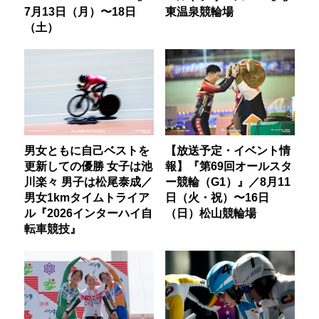
7月13日（月）〜18日
東温泉競輪場
（土）
男女ともに自己ベストを
【放送予定・イベント情
更新しての優勝 女子は池
報】『第69回オールスタ
川楽々 男子は松尾泰成／
ー競輪（G1）』／8月11
男女1kmタイムトライア
日（火・祝）〜16日
ル『2026インターハイ自
（日）松山競輪場
転車競技』