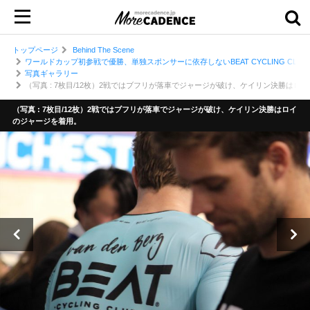
トップページ
Behind The Scene
ワールドカップ初参戦で優勝、単独スポンサーに依存しないBEAT CYCLING CLU
写真ギャラリー
（写真 : 7枚目/12枚）2戦ではブフリが落車でジャージが破け、ケイリン決勝はロ
（写真 : 7枚目/12枚）2戦ではブフリが落車でジャージが破け、ケイリン決勝はロイ
のジャージを着用。