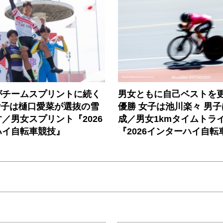
がチームスプリントに続く
男女ともに自己ベストを
女子は樋口愛菜が選抜の雪
優勝 女子は池川楽々 男
／男女スプリント『2026
成／男女1kmタイムトラ
ハイ自転車競技』
『2026インターハイ自転