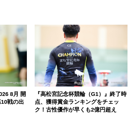
6 8月 開
『高松宮記念杯競輪（G1）』終了時
10戦の出
点、獲得賞金ランキングをチェッ
ク！古性優作が早くも2億円超え