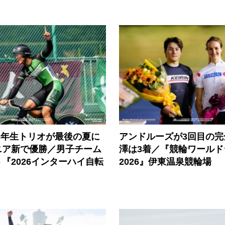
3年生トリオが最後の夏に
アンドルーズが3回目の完
ニア新で優勝／男子チーム
澤は3着／『競輪ワールド
『2026インターハイ自転
2026』伊東温泉競輪場