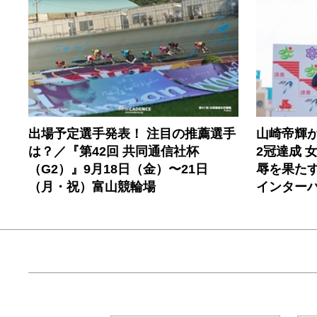
出場予定選手発表！ 注目の推薦選手
山崎帝輝
は？／『第42回 共同通信社杯
2冠達成 
（G2）』9月18日（金）〜21日
辱を果たす
（月・祝）富山競輪場
インター