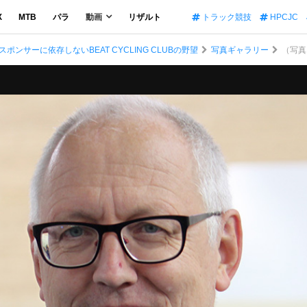
X
MTB
パラ
動画
リザルト
トラック競技
HPCJC
ンサーに依存しないBEAT CYCLING CLUBの野望
写真ギャラリー
（写真 