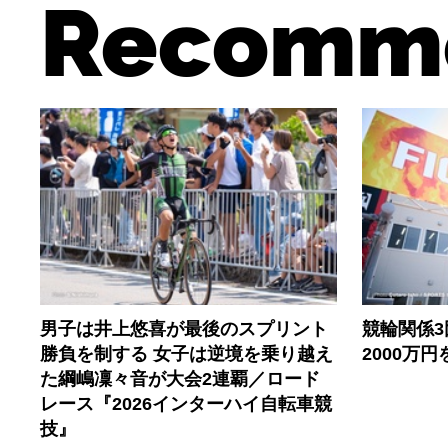
Recomm
男子は井上悠喜が最後のスプリント
競輪関係
勝負を制する 女子は逆境を乗り越え
2000万
た綱嶋凜々音が大会2連覇／ロード
レース『2026インターハイ自転車競
技』