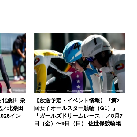
北桑田 栄
【放送予定・イベント情報】『第2
統／北桑田
回女子オールスター競輪（G1）』
026イン
「ガールズドリームレース」／8月7
日（金）〜9日（日） 佐世保競輪場