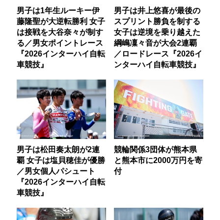
男子は1年生ルーキー伊
男子は井上悠喜が最後の
藤隆聖が大逆転勝利 女子
スプリント勝負を制する
は接戦を大谷奈々が制す
女子は逆境を乗り越えた
る／男女ポイントレース
綱嶋凜々音が大会2連覇
『2026インターハイ自転
／ロードレース『2026イ
車競技』
ンターハイ自転車競技』
男子は松田奏太朗が2連
競輪関係3団体が熊本県
覇 女子は塩貝穂佳が優勝
と熊本市に2000万円を寄
／男女個人パシュート
付
『2026インターハイ自転
車競技』