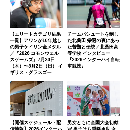
【エリートカテゴリ結果
チームパシュートを制し
一覧】アワンが16年越し
た北桑田 栄冠の裏にあっ
の男子ケイリン金メダル
た苦難と伝統／北桑田高
／『2026 コモンウェル
等学校 インタビュー
スゲームズ』7月30日
『2026インターハイ自転
（木）〜8月2日（日） イ
車競技』
ギリス・グラスゴー
【開催スケジュール・配
男女ともに全国大会初戴
信情報】2026インターハ
冠 男子は八重幡勇世 女