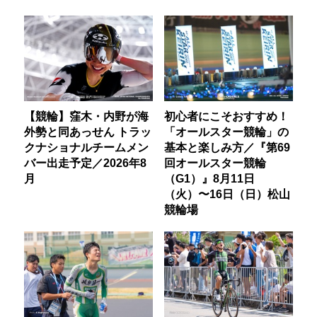
【競輪】窪木・内野が海
初心者にこそおすすめ！
外勢と同あっせん トラッ
「オールスター競輪」の
クナショナルチームメン
基本と楽しみ方／『第69
バー出走予定／2026年8
回オールスター競輪
月
（G1）』8月11日
（火）〜16日（日）松山
競輪場