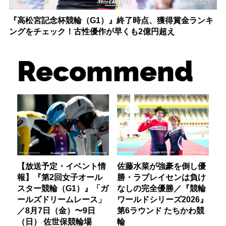
『高松宮記念杯競輪（G1）』終了時点、獲得賞金ランキ
ングをチェック！古性優作が早くも2億円超え
Recommend
【放送予定・イベント情
佐藤水菜が強豪を倒し優
報】『第2回女子オール
勝・ラブレイセンは負け
スター競輪（G1）』「ガ
なしの完全優勝／『競輪
ールズドリームレース」
ワールドシリーズ2026』
／8月7日（金）〜9日
第6ラウンド たちかわ競
（日） 佐世保競輪場
輪