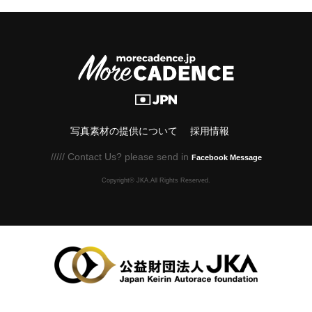
写真素材の提供について
採用情報
///// Contact Us? please send in
Facebook Message
Copyright© JKA.All Rights Reserved.